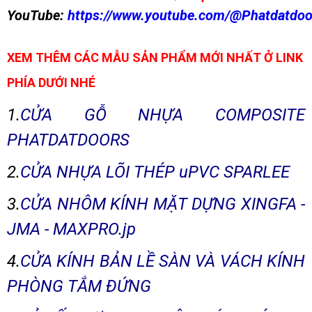
YouTube:
https://www.youtube.com/@Phatdatdoo
XEM THÊM CÁC MẪU SẢN PHẨM MỚI NHẤT Ở LINK
PHÍA DƯỚI NHÉ
1.
CỬA GỖ NHỰA COMPOSITE
PHATDATDOORS
2.
CỬA NHỰA LÕI THÉP uPVC SPARLEE
3.
CỬA NHÔM KÍNH MẶT DỰNG XINGFA -
JMA - MAXPRO.jp
4.
CỬA KÍNH BẢN LỀ SÀN VÀ VÁCH KÍNH
PHÒNG TẮM ĐỨNG