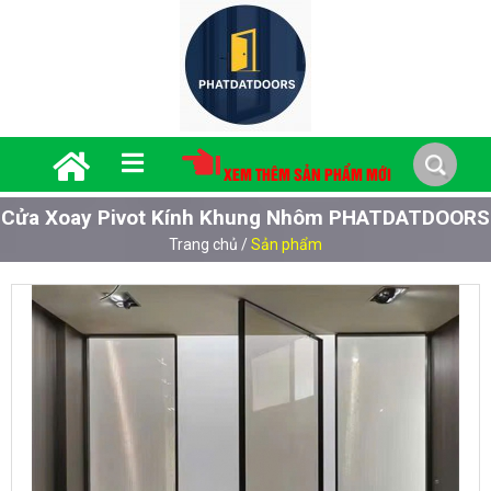
XEM THÊM SẢN PHẨM MỚI
Cửa Xoay Pivot Kính Khung Nhôm PHATDATDOORS
Trang chủ
/
Sản phẩm