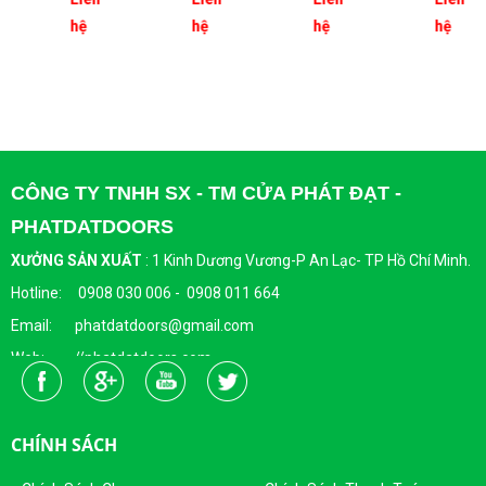
2
DỰNG
1
- CỬA
hệ
hệ
hệ
hệ
CÁNH
NHÔM
CÁNH
SỔ
MỞ
XINGFA
MỞ
QUAY
QUAY
4
CÁNH
KÍNH
CÔNG TY TNHH SX - TM CỬA PHÁT ĐẠT -
HỘP
PHATDATDOORS
NAN
ĐỒNG
XƯỞNG SẢN XUẤT
:
1 Kinh Dương Vương-P An Lạc- TP Hồ Chí Minh.
Hotline: 0908 030 006 - 0908 011 664
Email: phatdatdoors@gmail.com
Web: //phatdatdoors.com
Fanpage : https://www.facebook.com/cuaphatdat
Người Đại Diện Pháp Luật: Bà Đặng Thị Thu Trang - Giám Đốc
CHÍNH SÁCH
DKKD: 0313215412