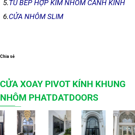
5.
TỦ BẾP HỢP KIM NHÔM CÁNH KÍNH
6.
CỬA NHÔM SLIM
Chia sẻ
CỬA XOAY PIVOT KÍNH KHUNG
NHÔM PHATDATDOORS