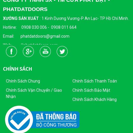
PHATDATDOORS
XƯỞNG SẢN XUẤT
:
1 Kinh Dương Vương-P An Lạc- TP Hồ Chí Minh.
Hotline: 0908 030 006 - 0908 011 664
Email: phatdatdoors@gmail.com
Web: //phatdatdoors.com
Fanpage : https://www.facebook.com/cuaphatdat
Người Đại Diện Pháp Luật: Bà Đặng Thị Thu Trang - Giám Đốc
CHÍNH SÁCH
DKKD: 0313215412
Ngày Cấp: 16/04/2015
Chính Sách Chung
Chính Sách Thanh Toán
Nơi Cấp: Sở KHĐT Thành Phố Hồ Chí Minh
Chính Sách Vận Chuyển / Giao
Chính Sách Bảo Mật
Nhận
Sản Phẩm Của Công Ty TNHH SX - TM CỬA PHÁT ĐẠT
Chính Sách Khách Hàng