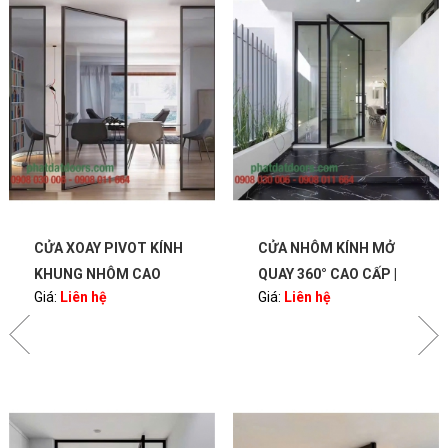
CỬA NHÔM KÍNH MỞ
CỬA NHÔM KÍNH MỞ
QUAY 360° CAO CẤP |
QUAY 360° CAO CẤP |
Giá:
Liên hệ
Giá:
Liên hệ
S
BẢN LỀ PIVOT – SANG
BẢN LỀ PIVOT – SANG
TRỌNG, HIỆN ĐẠI |
TRỌNG, HIỆN ĐẠI |
PHATDATDOORS
PHATDATDOORS