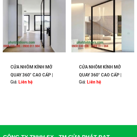
CỬA NHÔM KÍNH MỞ
MẶT CẮT NHÔM
QUAY 360° CAO CẤP |
XINGFA
Giá:
Liên hệ
Giá:
Liên hệ
BẢN LỀ PIVOT – SANG
TRỌNG, HIỆN ĐẠI |
PHATDATDOORS
CÔNG TY TNHH SX - TM CỬA PHÁT ĐẠT -