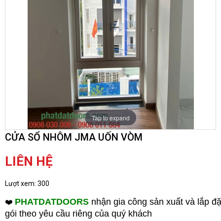
Tap to expand
CỬA SỔ NHÔM JMA UỐN VÒM
LIÊN HỆ
Lượt xem:
300
PHATDATDOORS
nhận gia công sản xuất và lắp đặ
❤️
gói theo yêu cầu riêng của quý khách