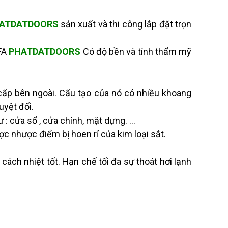
Cửa Sổ Nhôm Hệ Xếp Trượt
ATDATDOORS
sản xuất và thi công lắp đặt trọn
| Mở Rộng Không Gian –
Thiết Kế Hiện Đại |
PHATDATDOORS
GFA
PHATDATDOORS
Có độ bền và tính thẩm mỹ
Liên hệ
Cửa Nhôm Hệ Xếp Trượt 4
Cánh Cao Cấp | Mở Rộng
ấp bên ngoài. Cấu tạo của nó có nhiều khoang
Không Gian – Vận Hành
 tuyệt đối.
Êm | PHATDATDOORS
ư : cửa sổ , cửa chính, mặt dựng. …
Liên hệ
̣c nhược điểm bị hoen rỉ của kim loại sắt.
CỬA NHỰA LÕI THÉP VÂN
GỖ MỞ QUAY 4 CÁNH
h nhiệt tốt. Hạn chế tối đa sự thoát hơi lạnh
Liên hệ
Cửa Nhôm Hệ Lùa 80 Ray
Âm 3 Cánh – 4 Cánh | Thiết
Kế Hiện Đại, Vận Hành Êm |
PHATDATDOORS