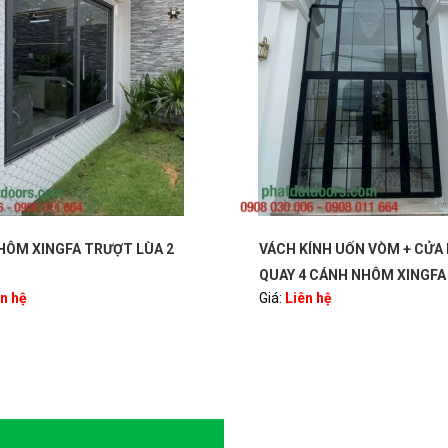
VÁCH KÍNH UỐN VÒM + CỬA MỞ
VÁCH KÍNH UỐN VÒM
QUAY 4 CÁNH NHÔM XINGFA
XINGFA 2 CÁNH
Giá:
Liên hệ
Giá:
Liên hệ