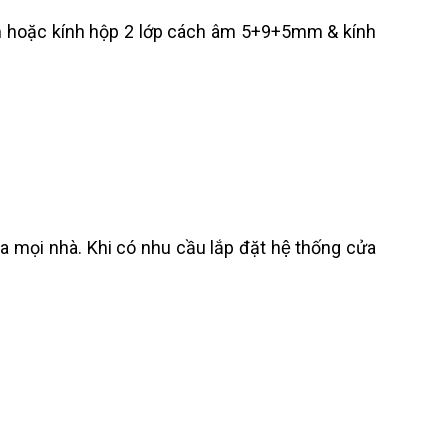
Liên hệ
m hoặc kính hộp 2 lớp cách âm 5+9+5mm & kính
CỬA NHÔM KÍNH MẶT
DỰNG XINGFA
Liên hệ
CỬA GIẤU KHUÔN
Liên hệ
CỬA GIẤU KHUÔN
Liên hệ
CỬA GIẤU KHUÔN
a mọi nhà. Khi có nhu cầu lắp đặt hệ thống cửa
Liên hệ
CỬA GIẤU KHUÔN
Liên hệ
CỬA GIẤU KHUÔN
Liên hệ
CỬA GIẤU KHUÔN
Liên hệ