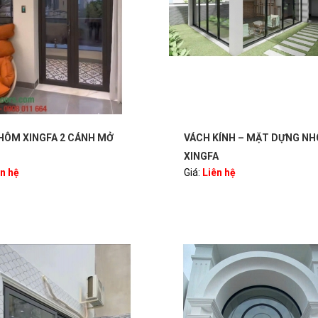
VÁCH KÍNH – MẶT DỰNG NHÔM
CỬA NHÔM XINGFA 1
Giá:
Liên hệ
XINGFA
Giá:
Liên hệ