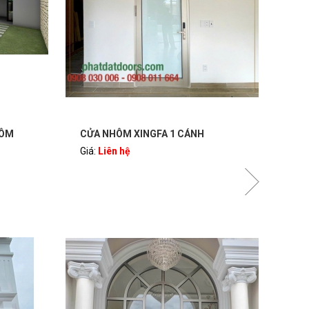
 CÁNH
CỬA NHÔM XINGFA - CỬA SỔ MỞ
QUAY 4 CÁNH KÍNH HỘP NAN ĐỒNG
Giá:
Liên hệ