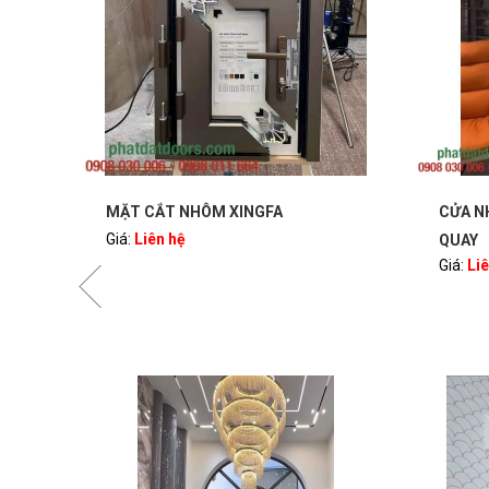
A
CỬA NHÔM XINGFA 2 CÁNH MỞ
QUAY
Giá:
Liên hệ