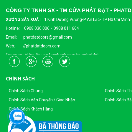
CÔNG TY TNHH SX - TM CỬA PHÁT ĐẠT - PHA
XƯỞNG SẢN XUẤT
:
1 Kinh Dương Vương-P An Lạc- TP Hồ Chí Minh.
Hotline: 0908 030 006 - 0908 011 664
Email: phatdatdoors@gmail.com
Web: //phatdatdoors.com
Fanpage : https://www.facebook.com/cuaphatdat
Người Đại Diện Pháp Luật: Bà Đặng Thị Thu Trang - Giám Đốc
DKKD: 0313215412
CHÍNH SÁCH
Ngày Cấp: 16/04/2015
Nơi Cấp: Sở KHĐT Thành Phố Hồ Chí Minh
Chính Sách Chung
Chính Sách T
Sản Phẩm Của Công Ty TNHH SX - TM CỬA PHÁT ĐẠT
Chính Sách Vận Chuyển / Giao Nhận
Chính Sách Bả
Chính Sách Khách Hàng