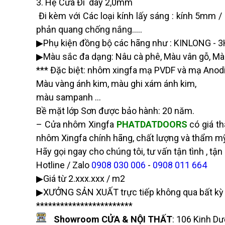
3. Hệ Cửa Đi dày 2,0mm
Đi kèm với Các loại kính lấy sáng : kính 5m
phản quang chống nắng…..
▶Phụ kiện đồng bộ các hãng như : KINLONG - 
▶Màu sắc đa dạng: Nâu cà phê, Màu vân gỗ, M
*** Đặc biệt: nhôm xingfa mạ PVDF và mạ Anodi
Màu vàng ánh kim, màu ghi xám ánh kim,
màu sampanh …
Bề mặt lớp Sơn được bảo hành: 20 năm.
– Cửa nhôm Xingfa
PHATDATDOORS
có giá thà
nhôm Xingfa chính hãng, chất lượng và thẩm m
Hãy gọi ngay cho chúng tôi, tư vấn tận tình , tận 
Hotline / Zalo
0908 030 006
-
0908 011 664
▶Giá từ 2.xxx.xxx / m2
▶XƯỞNG SẢN XUẤT trực tiếp không qua bất kỳ 
************************
Showroom CỬA & NỘI THẤT
:
106 Kinh Dư