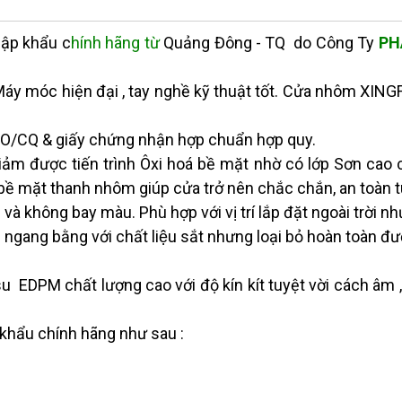
ập khẩu c
hính hãng từ
Quảng Đông - TQ do Công Ty
PH
áy móc hiện đại , tay nghề kỹ thuật tốt. Cửa nhôm XIN
 CO/CQ & giấy chứng nhận hợp chuẩn hợp quy.
iảm được tiến trình Ôxi hoá bề mặt nhờ có lớp Sơn cao c
 bề mặt thanh nhôm giúp cửa trở nên chắc chắn, an toàn
à không bay màu. Phù hợp với vị trí lắp đặt ngoài trời nh
ngang bằng với chất liệu sắt nhưng loại bỏ hoàn toàn đươ
su EDPM chất lượng cao với độ kín kít tuyệt vời cách âm , các
khẩu chính hãng như sau :