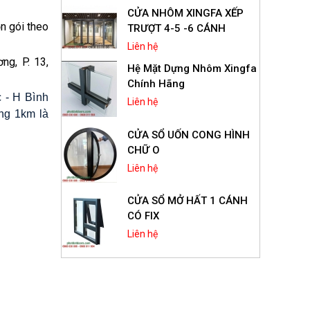
CỬA NHÔM XINGFA XẾP
n gói theo
TRƯỢT 4-5 -6 CÁNH
Liên hệ
ng, P. 13,
Hệ Mặt Dựng Nhôm Xingfa
Chính Hãng
 - H Bình
Liên hệ
ng 1km là
CỬA SỔ UỐN CONG HÌNH
CHỮ O
Liên hệ
CỬA SỔ MỞ HẤT 1 CÁNH
CÓ FIX
Liên hệ
Cửa Sổ Mở Hất 1 Cánh
Nhôm Xingfa Hệ 55
Liên hệ