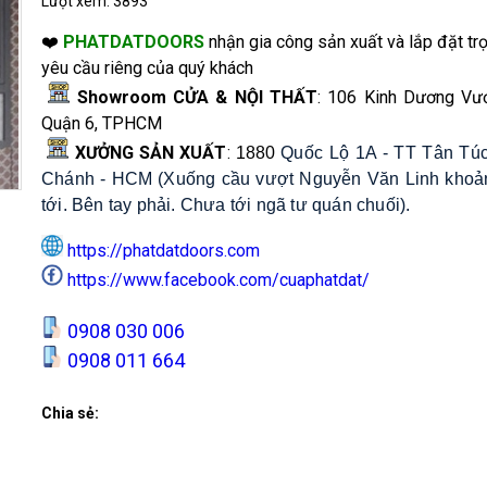
Lượt xem:
3893
❤️
PHATDATDOORS
nhận gia công sản xuất và lắp đặt trọ
yêu cầu riêng của quý khách
Showroom CỬA & NỘI THẤT
: 106 Kinh Dương Vươ
Quận 6, TPHCM
XƯỞNG SẢN XUẤT
:
1880
Quốc Lộ 1A - TT Tân Túc
Chánh - HCM (Xuống cầu vượt Nguyễn Văn Linh khoả
tới. Bên tay phải. Chưa tới ngã tư quán chuối).
https://phatdatdoors.com
https://www.facebook.com/cuaphatdat/
0908 030 006
0908 011 664
Chia sẻ: