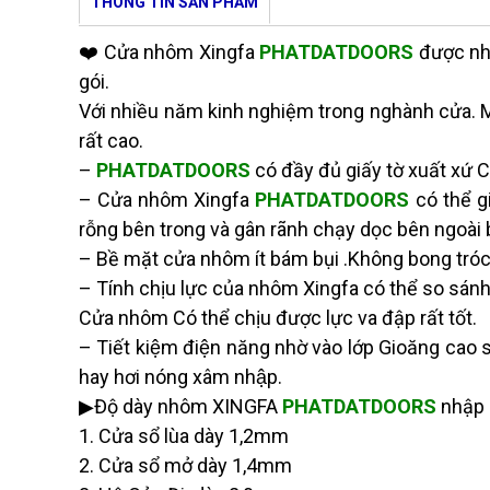
THÔNG TIN SẢN PHẨM
❤️ Cửa nhôm Xingfa
PHATDATDOORS
được nh
gói.
Với nhiều năm kinh nghiệm trong nghành cửa. M
rất cao.
–
PHATDATDOORS
có đầy đủ giấy tờ xuất xứ
– Cửa nhôm Xingfa
PHATDATDOORS
có thể g
rỗng bên trong và gân rãnh chạy dọc bên ngoài
– Bề mặt cửa nhôm ít bám bụi .Không bong tróc v
– Tính chịu lực của nhôm Xingfa có thể so sánh 
Cửa nhôm Có thể chịu được lực va đập rất tốt.
– Tiết kiệm điện năng nhờ vào lớp Gioăng cao 
hay hơi nóng xâm nhập.
▶Độ dày nhôm XINGFA
PHATDATDOORS
nhập 
1. Cửa sổ lùa dày 1,2mm
2. Cửa sổ mở dày 1,4mm