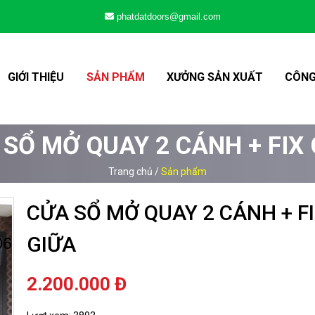
phatdatdoors@gmail.com
GIỚI THIỆU
SẢN PHẨM
XƯỞNG SẢN XUẤT
CÔNG
SỔ MỞ QUAY 2 CÁNH + FIX
Trang chủ
/
Sản phẩm
CỬA SỔ MỞ QUAY 2 CÁNH + F
GIỮA
2.200.000
Đ