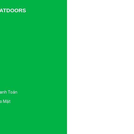
TDATDOORS
hanh Toán
o Mật