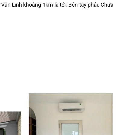
Văn Linh khoảng 1km là tới. Bên tay phải. Chưa
CỬA GIẤU KHUÔN
Liên hệ
CỬA GIẤU KHUÔN
Liên hệ
Cửa Xoay Pivot Kính Khung
Nhôm PHATDATDOORS
Liên hệ