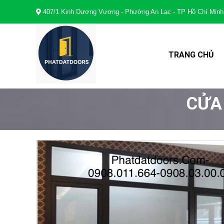
407/1 Kinh Dương Vương - Phường An Lạc - TP Hồ Chí Minh
TRANG CHỦ
CỬA 