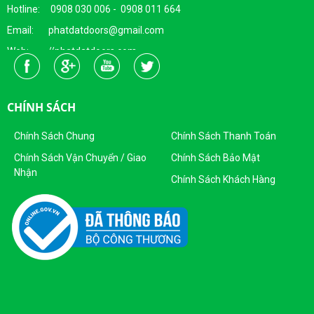
Hotline: 0908 030 006 - 0908 011 664
Email: phatdatdoors@gmail.com
Web: //phatdatdoors.com
Fanpage : https://www.facebook.com/cuaphatdat
Người Đại Diện Pháp Luật: Bà Đặng Thị Thu Trang - Giám Đốc
CHÍNH SÁCH
DKKD: 0313215412
Ngày Cấp: 16/04/2015
Chính Sách Chung
Chính Sách Thanh Toán
Nơi Cấp: Sở KHĐT Thành Phố Hồ Chí Minh
Chính Sách Vận Chuyển / Giao
Chính Sách Bảo Mật
Nhận
Sản Phẩm Của Công Ty TNHH SX - TM CỬA PHÁT ĐẠT
Chính Sách Khách Hàng