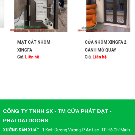
MẶT CẮT NHÔM
CỬA NHÔM XINGFA 2
XINGFA
CÁNH MỞ QUAY
Giá:
Liên hệ
Giá:
Liên hệ
CÔNG TY TNHH SX - TM CỬA PHÁT ĐẠT -
PHATDATDOORS
XƯỞNG SẢN XUẤT
:
1 Kinh Dương Vương-P An Lạc- TP Hồ Chí Minh.