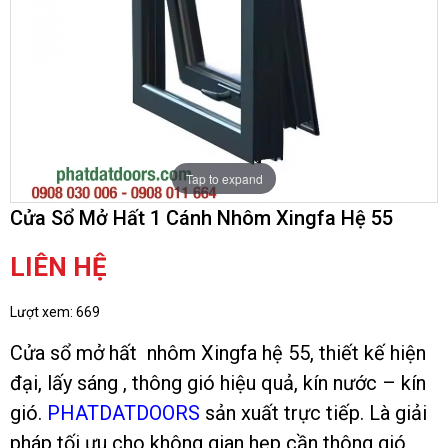
Tap to expand
Cửa Sổ Mở Hất 1 Cánh Nhôm Xingfa Hệ 55
LIÊN HỆ
Lượt xem:
669
Cửa sổ mở hất nhôm Xingfa hệ 55, thiết kế hiện
đại, lấy sáng , thông gió hiệu quả, kín nước – kín
gió.
PHATDATDOORS
sản xuất trực tiếp. Là giải
pháp tối ưu cho không gian hẹp cần thông gió