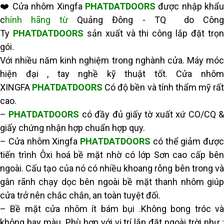
❤️ Cửa nhôm Xingfa
PHATDATDOORS
được nhập khẩu
c
hính hãng từ
Quảng Đông - TQ do Côn
Ty
PHATDATDOORS
sản xuất và thi công lắp đặt trọ
gói.
Với nhiều năm kinh nghiệm trong nghành cửa. Máy móc
hiện đại , tay nghề kỹ thuật tốt. Cửa nhôm
XINGFA
PHATDATDOORS
Có độ bền và tính thẩm mỹ rấ
cao.
–
PHATDATDOORS
có đầy đủ giấy tờ xuất xứ CO/CQ 
giấy chứng nhận hợp chuẩn hợp quy.
– Cửa nhôm Xingfa
PHATDATDOORS
có thể giảm được
tiến trình Ôxi hoá bề mặt nhờ có lớp Sơn cao cấp bên
ngoài. Cấu tạo của nó có nhiều khoang rỗng bên trong và
gân rãnh chạy dọc bên ngoài bề mặt thanh nhôm giúp
cửa trở nên chắc chắn, an toàn tuyệt đối.
– Bề mặt cửa nhôm ít bám bụi .Không bong tróc và
không bay màu. Phù hợp với vị trí lắp đặt ngoài trời như :