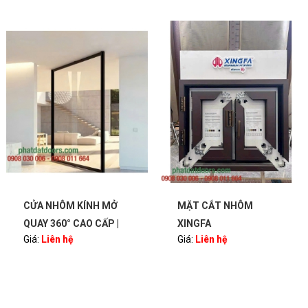
CỬA NHÔM KÍNH MỞ
MẶT CẮT NHÔM
QUAY 360° CAO CẤP |
XINGFA
Giá:
Liên hệ
Giá:
Liên hệ
BẢN LỀ PIVOT – SANG
TRỌNG, HIỆN ĐẠI |
PHATDATDOORS