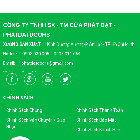
CÔNG TY TNHH SX - TM CỬA PHÁT ĐẠT -
PHATDATDOORS
XƯỞNG SẢN XUẤT
:
1 Kinh Dương Vương-P An Lạc- TP Hồ Chí Minh.
Hotline: 0908 030 006 - 0908 011 664
Email: phatdatdoors@gmail.com
Web: //phatdatdoors.com
Fanpage : https://www.facebook.com/cuaphatdat
Người Đại Diện Pháp Luật: Bà Đặng Thị Thu Trang - Giám Đốc
CHÍNH SÁCH
DKKD: 0313215412
Ngày Cấp: 16/04/2015
Chính Sách Chung
Chính Sách Thanh Toán
Nơi Cấp: Sở KHĐT Thành Phố Hồ Chí Minh
Chính Sách Vận Chuyển / Giao
Chính Sách Bảo Mật
Nhận
Sản Phẩm Của Công Ty TNHH SX - TM CỬA PHÁT ĐẠT
Chính Sách Khách Hàng