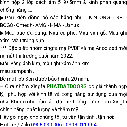
kính hộp 2 lớp cách âm 5+9+5mm & kính phản quang
chống nắng…..
▶Phụ kiện đồng bộ các hãng như : KINLONG - 3H -
BOGO- Cmech- AMG - HMA - Janus
▶Màu sắc đa dạng: Nâu cà phê, Màu vân gỗ, Màu ghi
xám, Màu trắng sữa.
*** Đặc biệt: nhôm xingfa mạ PVDF và mạ Anodized mới
ra mắt thị trường cuối năm 2022.
Màu vàng ánh kim, màu ghi xám ánh kim,
màu sampanh …
Bề mặt lớp Sơn được bảo hành: 20 năm.
– Cửa nhôm Xingfa
PHATDATDOORS
có giá thành hợp
lý, phù hợp với kinh tế và công năng sử dụng của mọi
nhà. Khi có nhu cầu lắp đặt hệ thống cửa nhôm Xingfa
chính hãng, chất lượng và thẩm mỹ.
Hãy gọi ngay cho chúng tôi, tư vấn tận tình , tận nơi:
Hotline / Zalo
0908 030 006
-
0908 011 664