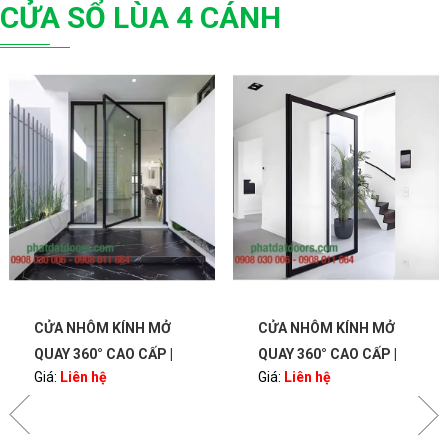
CỬA SỔ LÙA 4 CÁNH
CỬA NHÔM KÍNH MỞ
CỬA NHÔM KÍNH MỞ
QUAY 360° CAO CẤP |
QUAY 360° CAO CẤP |
Giá:
Liên hệ
Giá:
Liên hệ
BẢN LỀ PIVOT – SANG
BẢN LỀ PIVOT – SANG
TRỌNG, HIỆN ĐẠI |
TRỌNG, HIỆN ĐẠI |
PHATDATDOORS
PHATDATDOORS