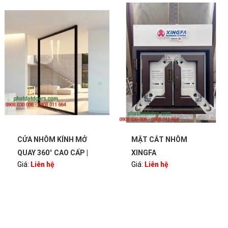
CỬA NHÔM KÍNH MỞ
MẶT CẮT NHÔM
QUAY 360° CAO CẤP |
XINGFA
Giá:
Liên hệ
Giá:
Liên hệ
BẢN LỀ PIVOT – SANG
TRỌNG, HIỆN ĐẠI |
PHATDATDOORS