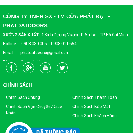
CÔNG TY TNHH SX - TM CỬA PHÁT ĐẠT -
PHATDATDOORS
XƯỞNG SẢN XUẤT
:
1 Kinh Dương Vương-P An Lạc- TP Hồ Chí Minh.
Hotline: 0908 030 006 - 0908 011 664
Email: phatdatdoors@gmail.com
Web: //phatdatdoors.com
Fanpage : https://www.facebook.com/cuaphatdat
Người Đại Diện Pháp Luật: Bà Đặng Thị Thu Trang - Giám Đốc
CHÍNH SÁCH
DKKD: 0313215412
Ngày Cấp: 16/04/2015
Chính Sách Chung
Chính Sách Thanh Toán
Nơi Cấp: Sở KHĐT Thành Phố Hồ Chí Minh
Chính Sách Vận Chuyển / Giao
Chính Sách Bảo Mật
Nhận
Sản Phẩm Của Công Ty TNHH SX - TM CỬA PHÁT ĐẠT
Chính Sách Khách Hàng