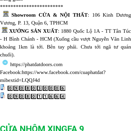
************************
Showroom CỬA & NỘI THẤT
: 106 Kinh Dươn
Vương, P. 13, Quận 6, TPHCM
XƯỞNG SẢN XUẤT
: 1880 Quốc Lộ 1A - TT Tân Tú
- H Bình Chánh - HCM (Xuống cầu vượt Nguyễn Văn Linh
khoảng 1km là tới. Bên tay phải. Chưa tới ngã tư quán
chuối).
https://phatdatdoors.com
Facebook:
https://www.facebook.com/cuaphatdat?
mibextid=LQQJ4d
0️⃣9️⃣0️⃣8️⃣0️⃣3️⃣0️⃣0️⃣0️⃣6️⃣
0️⃣9️⃣0️⃣8️⃣0️⃣1️⃣1️⃣6️⃣6️⃣4️⃣
CỬA NHÔM XINGFA 9