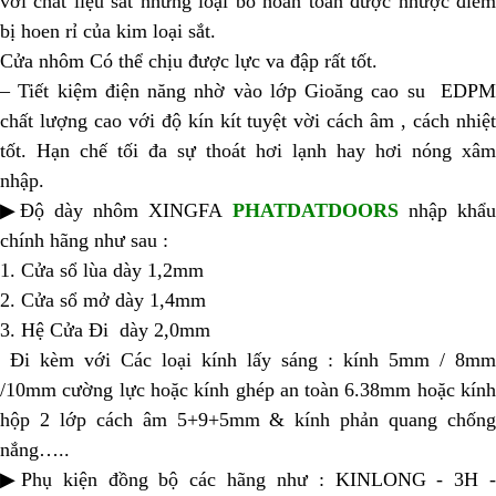
với chất liệu sắt nhưng loại bỏ hoàn toàn được nhược điểm
bị hoen rỉ của kim loại sắt.
Cửa nhôm Có thể chịu được lực va đập rất tốt.
– Tiết kiệm điện năng nhờ vào lớp Gioăng cao su EDPM
chất lượng cao với độ kín kít tuyệt vời cách âm , cách nhiệt
tốt. Hạn chế tối đa sự thoát hơi lạnh hay hơi nóng xâm
nhập.
▶Độ dày nhôm XINGFA
PHATDATDOORS
nhập khẩu
chính hãng như sau :
1. Cửa sổ lùa dày 1,2mm
2. Cửa sổ mở dày 1,4mm
3. Hệ Cửa Đi dày 2,0mm
Đi kèm với Các loại kính lấy sáng : kính 5mm / 8mm
/10mm cường lực hoặc kính ghép an toàn 6.38mm hoặc kính
hộp 2 lớp cách âm 5+9+5mm & kính phản quang chống
nắng…..
▶Phụ kiện đồng bộ các hãng như : KINLONG - 3H -