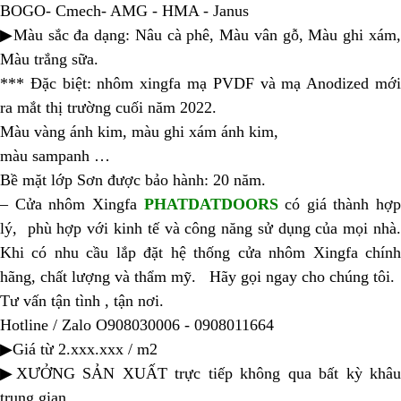
BOGO- Cmech- AMG - HMA - Janus
▶Màu sắc đa dạng: Nâu cà phê, Màu vân gỗ, Màu ghi xám,
Màu trắng sữa.
*** Đặc biệt: nhôm xingfa mạ PVDF và mạ Anodized mới
ra mắt thị trường cuối năm 2022.
Màu vàng ánh kim, màu ghi xám ánh kim,
màu sampanh …
Bề mặt lớp Sơn được bảo hành: 20 năm.
– Cửa nhôm Xingfa
PHATDATDOORS
có giá thành hợp
lý, phù hợp với kinh tế và công năng sử dụng của mọi nhà.
Khi có nhu cầu lắp đặt hệ thống cửa nhôm Xingfa chính
hãng, chất lượng và thẩm mỹ. Hãy gọi ngay cho chúng tôi.
Tư vấn tận tình , tận nơi.
Hotline / Zalo O908030006 - 0908011664
▶Giá từ 2.xxx.xxx / m2
▶XƯỞNG SẢN XUẤT trực tiếp không qua bất kỳ khâu
trung gian.