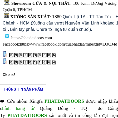
Showroom CỬA & NỘI THẤT
: 106 Kinh Dương Vương, 
Quận 6, TPHCM
XƯỞNG SẢN XUẤT
:
1880
Quốc Lộ 1A - TT Tân Túc - 
Chánh - HCM (Xuống cầu vượt Nguyễn Văn Linh khoảng 1
tới. Bên tay phải. Chưa tới ngã tư quán chuối).
https://phatdatdoors.com
Facebook:
https://www.facebook.com/cuaphatdat?mibextid=LQQJ4d
0️⃣9️⃣0️⃣8️⃣0️⃣3️⃣0️⃣0️⃣0️⃣6️⃣
0️⃣9️⃣0️⃣8️⃣0️⃣1️⃣1️⃣6️⃣6️⃣4️⃣
Chia sẻ:
THÔNG TIN SẢN PHẨM
Cửa nhôm Xingfa
PHATDATDOORS
được nhập khẩu
❤️
c
hính hãng từ
Quảng Đông - TQ do Côn
Ty
PHATDATDOORS
sản xuất và thi công lắp đặt trọ