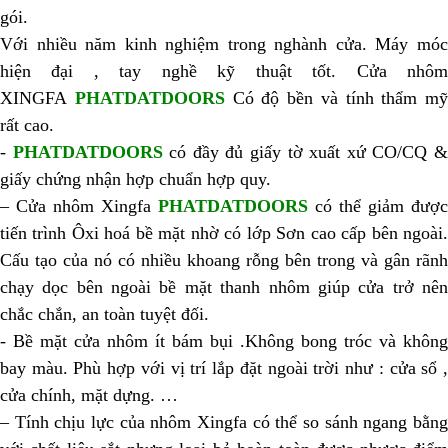
gói.
Với nhiều năm kinh nghiệm trong nghành cửa. Máy móc
hiện đại , tay nghề kỹ thuật tốt. Cửa nhôm
XINGFA
PHATDATDOORS
Có độ bền và tính thẩm mỹ
rất cao.
-
PHATDATDOORS
có đầy đủ giấy tờ xuất xứ CO/CQ 
giấy chứng nhận hợp chuẩn hợp quy.
– Cửa nhôm Xingfa
PHATDATDOORS
có thể giảm được
tiến trình Ôxi hoá bề mặt nhờ có lớp Sơn cao cấp bên ngoài.
Cấu tạo của nó có nhiều khoang rỗng bên trong và gân rãnh
chạy dọc bên ngoài bề mặt thanh nhôm giúp cửa trở nên
chắc chắn, an toàn tuyệt đối.
- Bề mặt cửa nhôm ít bám bụi .Không bong tróc và không
bay màu. Phù hợp với vị trí lắp đặt ngoài trời như : cửa sổ ,
cửa chính, mặt dựng. …
– Tính chịu lực của nhôm Xingfa có thể so sánh ngang bằng