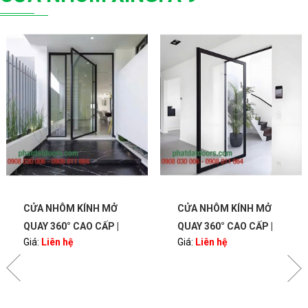
CỬA NHÔM KÍNH MỞ
CỬA NHÔM KÍNH MỞ
QUAY 360° CAO CẤP |
QUAY 360° CAO CẤP |
Giá:
Liên hệ
Giá:
Liên hệ
BẢN LỀ PIVOT – SANG
BẢN LỀ PIVOT – SANG
TRỌNG, HIỆN ĐẠI |
TRỌNG, HIỆN ĐẠI |
PHATDATDOORS
PHATDATDOORS