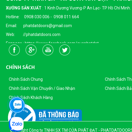
XƯỞNG SẢN XUẤT
:
1 Kinh Dương Vương-P An Lạc- TP Hồ Chí Minh.
Hotline: 0908 030 006 - 0908 011 664
Email: phatdatdoors@gmail.com
Web: //phatdatdoors.com
Fanpage : https://www.facebook.com/cuaphatdat
Người Đại Diện Pháp Luật: Bà Đặng Thị Thu Trang - Giám Đốc
DKKD: 0313215412
CHÍNH SÁCH
Ngày Cấp: 16/04/2015
Nơi Cấp: Sở KHĐT Thành Phố Hồ Chí Minh
Chính Sách Chung
Chính Sách T
Sản Phẩm Của Công Ty TNHH SX - TM CỬA PHÁT ĐẠT
Chính Sách Vận Chuyển / Giao Nhận
Chính Sách Bả
Chính Sách Khách Hàng
Copyright Công ty TNHH SX TM CỬA PHÁT ĐẠT - PHATDATDOORS. Al