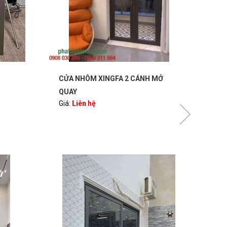
CỬA NHÔM XINGFA 2 CÁNH MỞ
VÁC
QUAY
XIN
Giá:
Liên hệ
Giá: