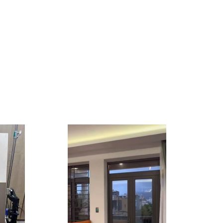
CỬA GIẤU KHUÔN
Liên hệ
CỬA GIẤU KHUÔN
Liên hệ
Cửa Xoay Pivot Kính Khung
Nhôm PHATDATDOORS
Liên hệ