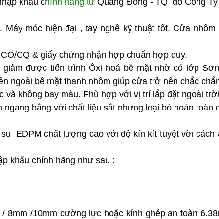
hập khẩu c
hính hãng từ
Quảng Đông - TQ do Công T
. Máy móc hiện đại , tay nghề kỹ thuật tốt. Cửa nh
xứ CO/CQ & giấy chứng nhận hợp chuẩn hợp quy.
 giảm được tiến trình Ôxi hoá bề mặt nhờ có lớp Sơn 
ên ngoài bề mặt thanh nhôm giúp cửa trở nên chắc chă
 và không bay màu. Phù hợp với vị trí lắp đặt ngoài tr
 ngang bằng với chất liệu sắt nhưng loại bỏ hoàn toàn 
.
o su EDPM chất lượng cao với độ kín kít tuyệt vời cách âm ,
p khẩu chính hãng như sau :
5mm / 8mm /10mm cường lực hoặc kính ghép an toàn 6.