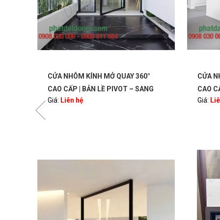
CỬA NHÔM KÍNH MỞ QUAY 360°
CỬA N
ORS
CAO CẤP | BẢN LỀ PIVOT – SANG
CAO CẤ
Giá:
Liên hệ
Giá:
Li
TRỌNG, HIỆN ĐẠI | PHATDATDOORS
TRỌNG