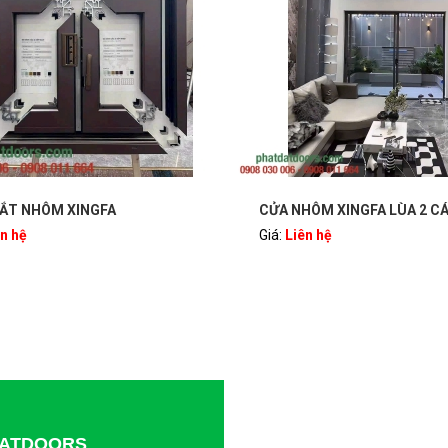
ẮT NHÔM XINGFA
CỬA NHÔM XINGFA LÙA 2 C
ên hệ
Giá:
Liên hệ
TDATDOORS