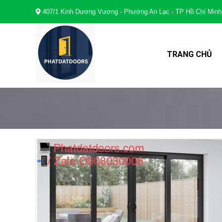
407/1 Kinh Dương Vương - Phường An Lạc - TP Hồ Chí Minh
TRANG CHỦ