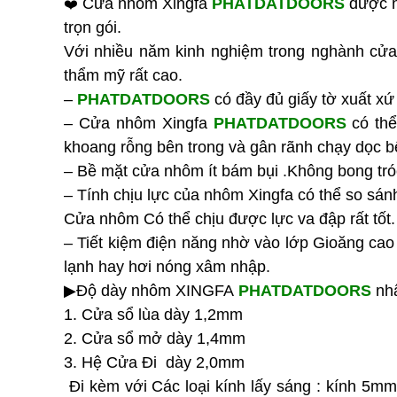
Cửa nhôm Xingfa
PHATDATDOORS
được n
❤️
trọn gói.
Với nhiều năm kinh nghiệm trong nghành cửa
thẩm mỹ rất cao.
–
PHATDATDOORS
có đầy đủ giấy tờ xuất 
– Cửa nhôm Xingfa
PHATDATDOORS
có thể
khoang rỗng bên trong và gân rãnh chạy dọc b
–
Bề mặt cửa nhôm ít bám bụi .Không bong tróc
– Tính chịu lực của nhôm Xingfa có thể so sánh
Cửa nhôm Có thể chịu được lực va đập rất tốt
– Tiết kiệm điện năng nhờ vào lớp Gioăng ca
lạnh hay hơi nóng xâm nhập.
▶Độ dày nhôm XINGFA
PHATDATDOORS
nhậ
1. Cửa sổ lùa dày 1,2mm
2. Cửa sổ mở dày 1,4mm
3. Hệ Cửa Đi dày 2,0mm
Đi kèm với Các loại kính lấy sáng : kính 