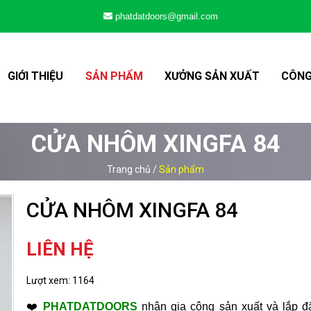
phatdatdoors@gmail.com
GIỚI THIỆU
SẢN PHẨM
XƯỞNG SẢN XUẤT
CÔNG
CỬA NHÔM XINGFA 84
Trang chủ
/
Sản phẩm
CỬA NHÔM XINGFA 84
LIÊN HỆ
Lượt xem:
1164
❤️
PHATDATDOORS
nhận gia công sản xuất và lắp đặ