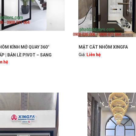
HÔM KÍNH MỞ QUAY 360°
MẶT CẮT NHÔM XINGFA
Giá:
Liên hệ
P | BẢN LỀ PIVOT – SANG
ên hệ
, HIỆN ĐẠI | PHATDATDOORS