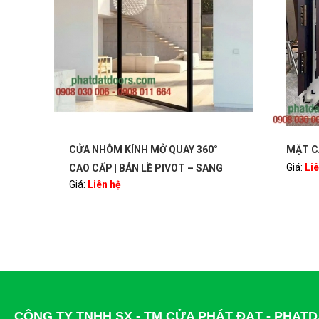
°
CỬA NHÔM KÍNH MỞ QUAY 360°
MẶT C
Giá:
Li
NG
CAO CẤP | BẢN LỀ PIVOT – SANG
Giá:
Liên hệ
OORS
TRỌNG, HIỆN ĐẠI | PHATDATDOORS
CÔNG TY TNHH SX - TM CỬA PHÁT ĐẠT - PHA