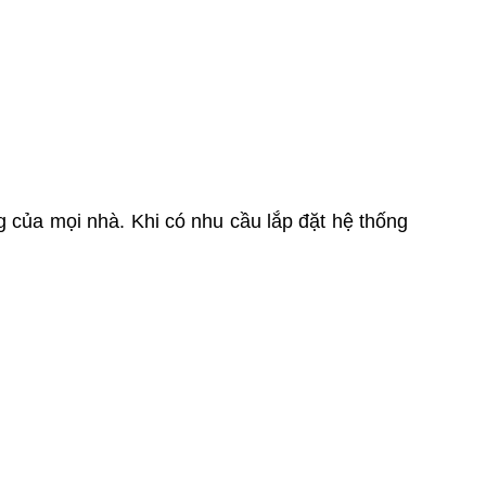
Liên hệ
CỬA NHÔM KÍNH MẶT
DỰNG XINGFA
Liên hệ
CỬA GIẤU KHUÔN
Liên hệ
CỬA GIẤU KHUÔN
Liên hệ
 của mọi nhà. Khi có nhu cầu lắp đặt hệ thống
CỬA GIẤU KHUÔN
Liên hệ
CỬA GIẤU KHUÔN
Liên hệ
CỬA GIẤU KHUÔN
Liên hệ
CỬA GIẤU KHUÔN
Liên hệ