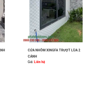
ÁNH
CỬA NHÔM XINGFA TRƯỢT LÙA 2
VÁC
CÁNH
QUA
Giá:
Liên hệ
Giá: