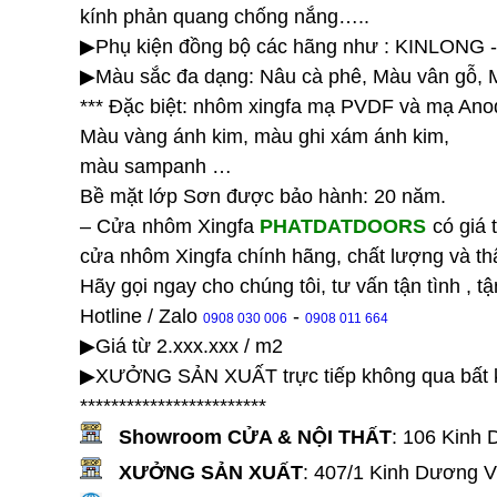
kính phản quang chống nắng…..
▶Phụ kiện đồng bộ các hãng như : KINLONG
▶Màu sắc đa dạng: Nâu cà phê, Màu vân gỗ,
*** Đặc biệt: nhôm xingfa mạ PVDF và mạ Anod
Màu vàng ánh kim, màu ghi xám ánh kim,
màu sampanh …
Bề mặt lớp Sơn được bảo hành: 20 năm.
– Cửa nhôm Xingfa
PHATDATDOORS
có giá t
cửa nhôm Xingfa chính hãng, chất lượng và t
Hãy gọi ngay cho chúng tôi, tư vấn tận tình , tậ
Hotline / Zalo
-
0908 030 006
0908 011 664
▶Giá từ 2.xxx.xxx / m2
▶XƯỞNG SẢN XUẤT trực tiếp không qua bất k
************************
Showroom CỬA & NỘI THẤT
:
106 Kinh 
XƯỞNG SẢN XUẤT
:
407/1 Kinh Dương V