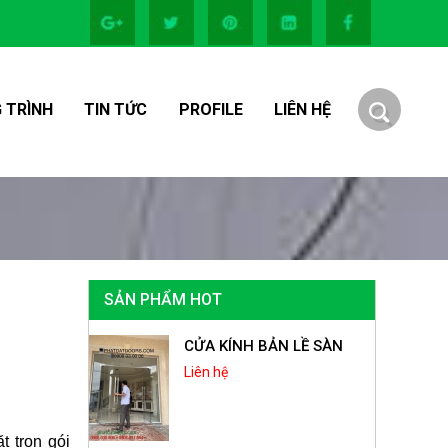
 TRÌNH
TIN TỨC
PROFILE
LIÊN HỆ
SẢN PHẨM HOT
CỬA KÍNH BẢN LỀ SÀN
Liên hệ
t trọn gói