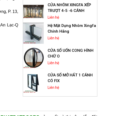
CỬA NHÔM XINGFA XẾP
TRƯỢT 4-5 -6 CÁNH
ng, P. 13,
Liên hệ
 An Lạc-Q
Hệ Mặt Dựng Nhôm Xingfa
Chính Hãng
Liên hệ
CỬA SỔ UỐN CONG HÌNH
CHỮ O
Liên hệ
CỬA SỔ MỞ HẤT 1 CÁNH
CÓ FIX
Liên hệ
Cửa Sổ Mở Hất 1 Cánh
Nhôm Xingfa Hệ 55
Liên hệ