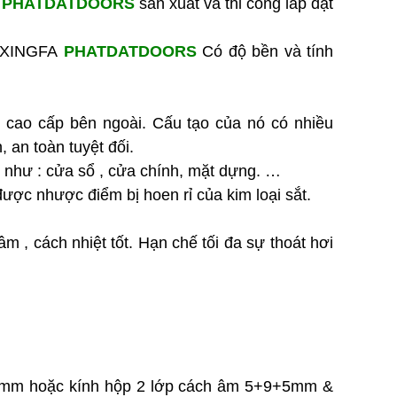
y
PHATDATDOORS
sản xuất và thi công lắp đặt
Cửa Sổ Nhôm Hệ Xếp Trượt
| Mở Rộng Không Gian –
ôm XINGFA
PHATDATDOORS
Có độ bền và tính
Thiết Kế Hiện Đại |
PHATDATDOORS
Liên hệ
cao cấp bên ngoài. Cấu tạo của nó có nhiều
Cửa Nhôm Hệ Xếp Trượt 4
́n, an toàn tuyệt đối.
Cánh Cao Cấp | Mở Rộng
ời như : cửa sổ , cửa chính, mặt dựng. …
Không Gian – Vận Hành
được nhược điểm bị hoen rỉ của kim loại sắt.
Êm | PHATDATDOORS
Liên hệ
 cách nhiệt tốt. Hạn chế tối đa sự thoát hơi
CỬA NHỰA LÕI THÉP VÂN
GỖ MỞ QUAY 4 CÁNH
Liên hệ
Cửa Nhôm Hệ Lùa 80 Ray
Âm 3 Cánh – 4 Cánh | Thiết
Kế Hiện Đại, Vận Hành Êm |
PHATDATDOORS
38mm hoặc kính hộp 2 lớp cách âm 5+9+5mm &