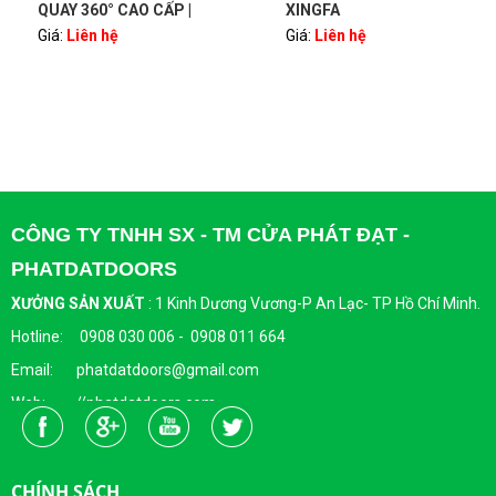
QUAY 360° CAO CẤP |
XINGFA
Giá:
Liên hệ
Giá:
Liên hệ
BẢN LỀ PIVOT – SANG
TRỌNG, HIỆN ĐẠI |
PHATDATDOORS
CÔNG TY TNHH SX - TM CỬA PHÁT ĐẠT -
PHATDATDOORS
XƯỞNG SẢN XUẤT
:
1 Kinh Dương Vương-P An Lạc- TP Hồ Chí Minh.
Hotline: 0908 030 006 - 0908 011 664
Email: phatdatdoors@gmail.com
Web: //phatdatdoors.com
Fanpage : https://www.facebook.com/cuaphatdat
Người Đại Diện Pháp Luật: Bà Đặng Thị Thu Trang - Giám Đốc
CHÍNH SÁCH