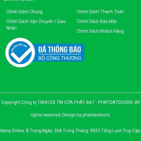
DKKD: 0313215412
Ngày Cấp: 16/04/2015
Chính Sách Chung
Chính Sách Thanh Toán
Nơi Cấp: Sở KHĐT Thành Phố Hồ Chí Minh
Chính Sách Vận Chuyển / Giao
Chính Sách Bảo Mật
Nhận
Sản Phẩm Của Công Ty TNHH SX - TM CỬA PHÁT ĐẠT
Chính Sách Khách Hàng
Copyright Công ty TNHH SX TM CỬA PHÁT ĐẠT - PHATDATDOORS. All
rights reserved. Design by phatdatdoors.
Đang Online: 8 Trong Ngày: 268 Trong Tháng: 9823 Tổng Lượt Truy Cập: