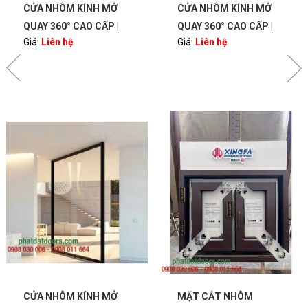
CỬA NHÔM KÍNH MỞ
CỬA NHÔM KÍNH MỞ
QUAY 360° CAO CẤP |
QUAY 360° CAO CẤP |
Giá:
Liên hệ
Giá:
Liên hệ
BẢN LỀ PIVOT – SANG
BẢN LỀ PIVOT – SANG
TRỌNG, HIỆN ĐẠI |
TRỌNG, HIỆN ĐẠI |
PHATDATDOORS
PHATDATDOORS
CỬA NHÔM KÍNH MỞ
MẶT CẮT NHÔM