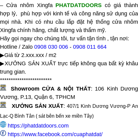
– Cửa nhôm Xingfa
PHATDATDOORS
có giá thàn
hợp lý, phù hợp với kinh tế và công năng sử dụng của
mọi nhà. Khi có nhu cầu lắp đặt hệ thống cửa nhôm
Xingfa chính hãng, chất lượng và thẩm mỹ.
Hãy gọi ngay cho chúng tôi, tư vấn tận tình , tận nơi:
Hotline / Zalo
0908 030 006
-
0908 011 664
▶Giá từ 2.xxx.xxx / m2
▶XƯỞNG SẢN XUẤT trực tiếp không qua bất kỳ khâu
trung gian.
************************
Showroom CỬA & NỘI THẤT
:
106 Kinh Dươn
Vương, P.13, Quận 6, TPHCM
XƯỞNG SẢN XUẤT
:
407/1 Kinh Dương Vương-P An
Lạc-Q Bình Tân ( sát bên bến xe miền Tây
)
https://phatdatdoors.com
https://www.facebook.com/cuaphatdat/