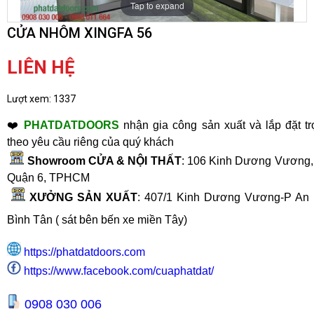
Tap to expand
CỬA NHÔM XINGFA 56
LIÊN HỆ
Lượt xem:
1337
❤️
PHATDATDOORS
nhận gia công sản xuất và lắp đặt tr
theo yêu cầu riêng của quý khách
Showroom CỬA & NỘI THẤT
: 106 Kinh Dương Vương, 
Quận 6, TPHCM
XƯỞNG SẢN XUẤT
:
407/1 Kinh Dương Vương-P An 
Bình Tân ( sát bên bến xe miền Tây
)
https://phatdatdoors.com
https://www.facebook.com/cuaphatdat/
0908 030 006