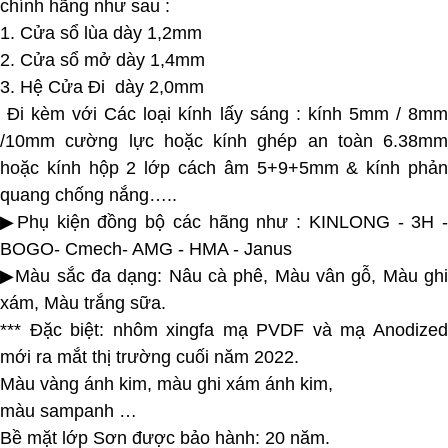
chính hãng như sau :
1. Cửa sổ lùa dày 1,2mm
2. Cửa sổ mở dày 1,4mm
3. Hệ Cửa Đi dày 2,0mm
Đi kèm với Các loại kính lấy sáng : kính 5mm / 8mm
/10mm cường lực hoặc kính ghép an toàn 6.38mm
hoặc kính hộp 2 lớp cách âm 5+9+5mm & kính phản
quang chống nắng…..
▶Phụ kiện đồng bộ các hãng như : KINLONG - 3H -
BOGO- Cmech- AMG - HMA - Janus
▶Màu sắc đa dạng: Nâu cà phê, Màu vân gỗ, Màu ghi
xám, Màu trắng sữa.
*** Đặc biệt: nhôm xingfa mạ PVDF và mạ Anodized
mới ra mắt thị trường cuối năm 2022.
Màu vàng ánh kim, màu ghi xám ánh kim,
màu sampanh …
Bề mặt lớp Sơn được bảo hành: 20 năm.