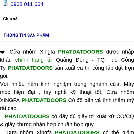
0908 011 664
Chia sẻ:
THÔNG TIN SẢN PHẨM
Cửa nhôm Xingfa
PHATDATDOORS
được nhậ
❤️
khẩu c
hính hãng từ
Quảng Đông - TQ do Côn
Ty
PHATDATDOORS
sản xuất và thi công lắp đặt trọ
gói.
Với nhiều năm kinh nghiệm trong nghành cửa. Máy
móc hiện đại , tay nghề kỹ thuật tốt. Cửa nhôm
XINGFA
PHATDATDOORS
Có độ bền và tính thẩm mỹ
rất cao.
–
PHATDATDOORS
có đầy đủ giấy tờ xuất xứ CO/C
& giấy chứng nhận hợp chuẩn hợp quy.
– Cửa nhôm Xingfa
PHATDATDOORS
có thể giả