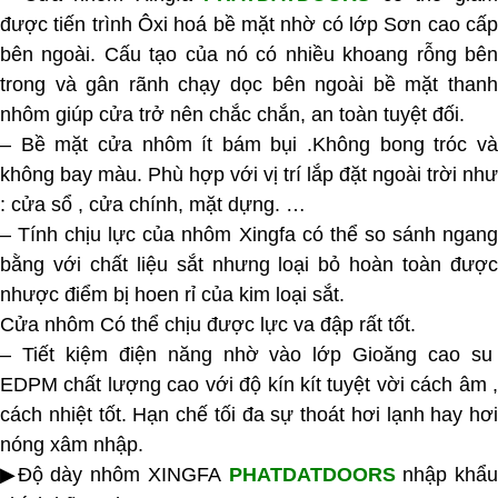
được tiến trình Ôxi hoá bề mặt nhờ có lớp Sơn cao cấp
bên ngoài. Cấu tạo của nó có nhiều khoang rỗng bên
trong và gân rãnh chạy dọc bên ngoài bề mặt thanh
nhôm giúp cửa trở nên chắc chắn, an toàn tuyệt đối.
–
Bề mặt cửa nhôm ít bám bụi .Không bong tróc v
không bay màu. Phù hợp với vị trí lắp đặt ngoài trời như
: cửa sổ , cửa chính, mặt dựng. …
– Tính chịu lực của nhôm Xingfa có thể so sánh ngang
bằng với chất liệu sắt nhưng loại bỏ hoàn toàn được
nhược điểm bị hoen rỉ của kim loại sắt.
Cửa nhôm Có thể chịu được lực va đập rất tốt.
– Tiết kiệm điện năng nhờ vào lớp Gioăng cao su
EDPM chất lượng cao với độ kín kít tuyệt vời cách âm ,
cách nhiệt tốt. Hạn chế tối đa sự thoát hơi lạnh hay hơi
nóng xâm nhập.
▶Độ dày nhôm XINGFA
PHATDATDOORS
nhập khẩ