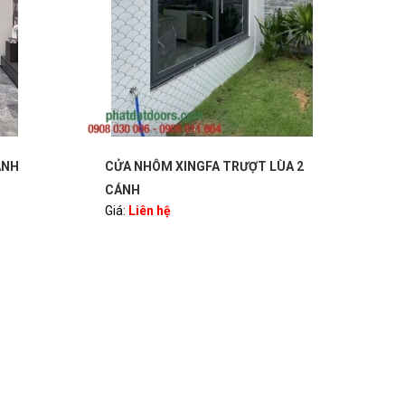
ÙA 2
VÁCH KÍNH UỐN VÒM + CỬA MỞ
VÁC
QUAY 4 CÁNH NHÔM XINGFA
XIN
Giá:
Liên hệ
Giá: