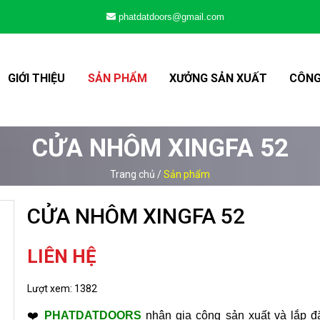
phatdatdoors@gmail.com
GIỚI THIỆU
SẢN PHẨM
XƯỞNG SẢN XUẤT
CÔNG
CỬA NHÔM XINGFA 52
Trang chủ
/
Sản phẩm
CỬA NHÔM XINGFA 52
LIÊN HỆ
Lượt xem:
1382
❤️
PHATDATDOORS
nhận gia công sản xuất và lắp đặ