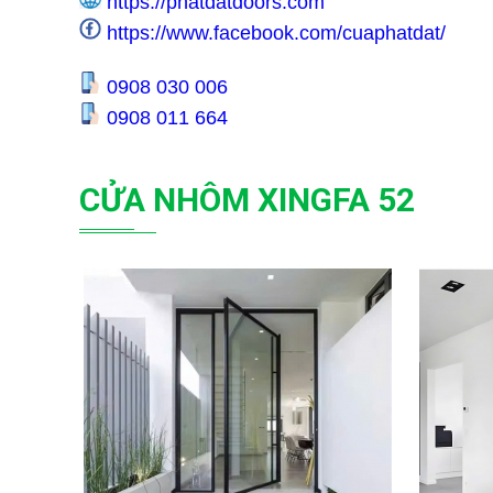
https://phatdatdoors.com
https://www.facebook.com/cuaphatdat/
0908 030 006
0908 011 664
CỬA NHÔM XINGFA 52