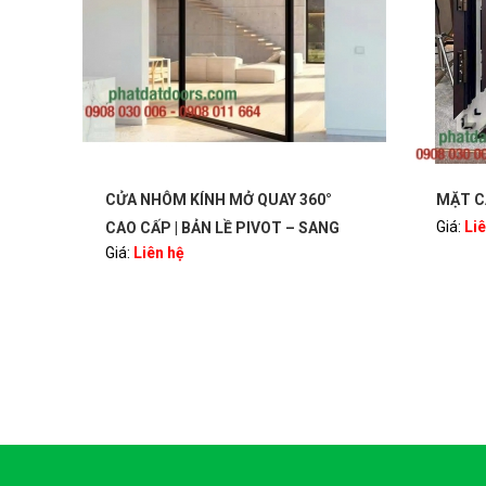
°
MẶT CẮT NHÔM XINGFA
CỬA N
Giá:
Liên hệ
Giá:
Li
NG
OORS