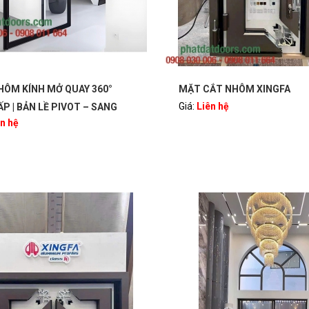
ẮT NHÔM XINGFA
CỬA NHÔM XINGFA 2 CÁNH
ên hệ
QUAY
Giá:
Liên hệ