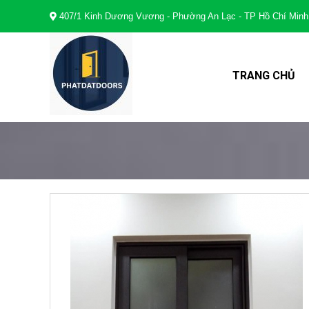
407/1 Kinh Dương Vương - Phường An Lạc - TP Hồ Chí Minh
TRANG CHỦ