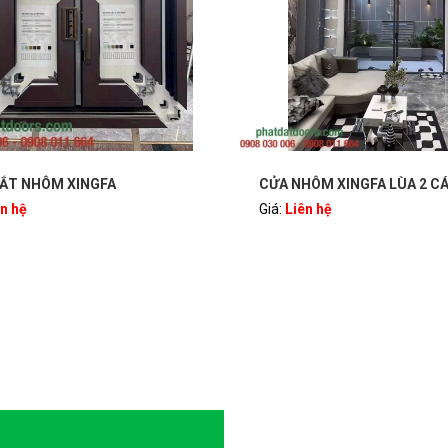
HÔM XINGFA LÙA 2 CÁNH
CỬA NHÔM XINGFA TRƯỢT L
ên hệ
CÁNH
Giá:
Liên hệ