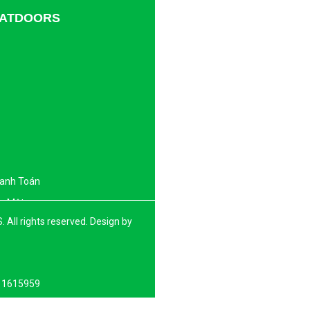
TDATDOORS
hanh Toán
o Mật
l rights reserved. Design by
: 1615959