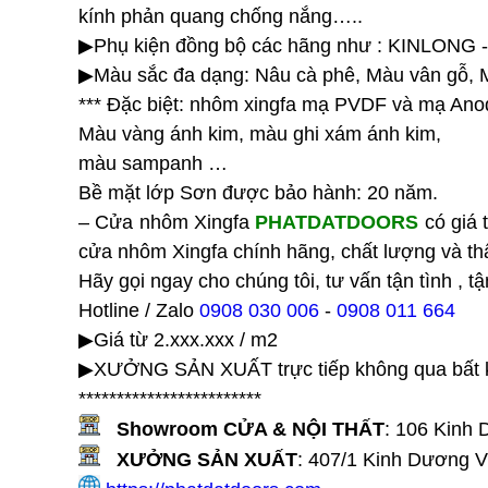
kính phản quang chống nắng…..
▶Phụ kiện đồng bộ các hãng như : KINLONG
▶Màu sắc đa dạng: Nâu cà phê, Màu vân gỗ,
*** Đặc biệt: nhôm xingfa mạ PVDF và mạ Anod
Màu vàng ánh kim, màu ghi xám ánh kim,
màu sampanh …
Bề mặt lớp Sơn được bảo hành: 20 năm.
– Cửa nhôm Xingfa
PHATDATDOORS
có giá t
cửa nhôm Xingfa chính hãng, chất lượng và t
Hãy gọi ngay cho chúng tôi, tư vấn tận tình , tậ
Hotline / Zalo
0908 030 006
-
0908 011 664
▶Giá từ 2.xxx.xxx / m2
▶XƯỞNG SẢN XUẤT trực tiếp không qua bất k
************************
Showroom CỬA & NỘI THẤT
:
106 Kinh 
XƯỞNG SẢN XUẤT
:
407/1 Kinh Dương V