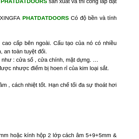
y
PHATDATDOORS
sản xuất và thi công lắp đặt
Cửa Sổ Nhôm Hệ Xếp Trượt
| Mở Rộng Không Gian –
ôm XINGFA
PHATDATDOORS
Có độ bền và tính
Thiết Kế Hiện Đại |
PHATDATDOORS
Liên hệ
cao cấp bên ngoài. Cấu tạo của nó có nhiều
Cửa Nhôm Hệ Xếp Trượt 4
́n, an toàn tuyệt đối.
Cánh Cao Cấp | Mở Rộng
ời như : cửa sổ , cửa chính, mặt dựng. …
Không Gian – Vận Hành
được nhược điểm bị hoen rỉ của kim loại sắt.
Êm | PHATDATDOORS
Liên hệ
 cách nhiệt tốt. Hạn chế tối đa sự thoát hơi
CỬA NHỰA LÕI THÉP VÂN
GỖ MỞ QUAY 4 CÁNH
Liên hệ
Cửa Nhôm Hệ Lùa 80 Ray
Âm 3 Cánh – 4 Cánh | Thiết
Kế Hiện Đại, Vận Hành Êm |
PHATDATDOORS
38mm hoặc kính hộp 2 lớp cách âm 5+9+5mm &