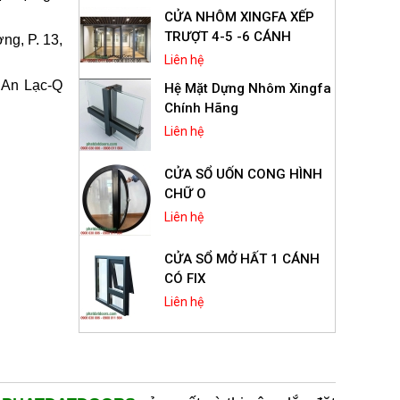
CỬA NHÔM XINGFA XẾP
TRƯỢT 4-5 -6 CÁNH
ng, P. 13,
Liên hệ
 An Lạc-Q
Hệ Mặt Dựng Nhôm Xingfa
Chính Hãng
Liên hệ
CỬA SỔ UỐN CONG HÌNH
CHỮ O
Liên hệ
CỬA SỔ MỞ HẤT 1 CÁNH
CÓ FIX
Liên hệ
Cửa Sổ Mở Hất 1 Cánh
Nhôm Xingfa Hệ 55
Liên hệ