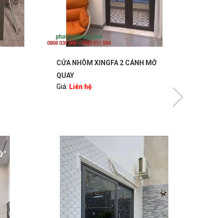
 MỞ
VÁCH KÍNH – MẶT DỰNG NHÔM
CỬA
Giá:
XINGFA
Giá:
Liên hệ