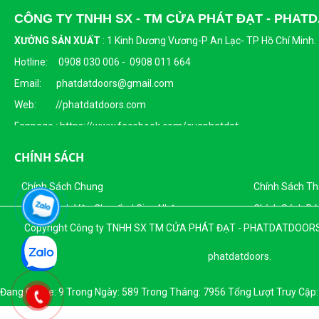
CÔNG TY TNHH SX - TM CỬA PHÁT ĐẠT - PHA
XƯỞNG SẢN XUẤT
:
1 Kinh Dương Vương-P An Lạc- TP Hồ Chí Minh.
Hotline: 0908 030 006 - 0908 011 664
Email: phatdatdoors@gmail.com
Web: //phatdatdoors.com
Fanpage : https://www.facebook.com/cuaphatdat
Người Đại Diện Pháp Luật: Bà Đặng Thị Thu Trang - Giám Đốc
CHÍNH SÁCH
DKKD: 0313215412
Chính Sách Chung
Chính Sách T
Ngày Cấp: 16/04/2015
Chính Sách Vận Chuyển / Giao Nhận
Chính Sách Bả
Nơi Cấp: Sở KHĐT Thành Phố Hồ Chí Minh
Copyright Công ty TNHH SX TM CỬA PHÁT ĐẠT - PHATDATDOORS. Al
Chính Sách Khách Hàng
Sản Phẩm Của Công Ty TNHH SX - TM CỬA PHÁT ĐẠT
phatdatdoors.
Đang Online: 9 Trong Ngày: 589 Trong Tháng: 7956 Tổng Lượt Truy Cập