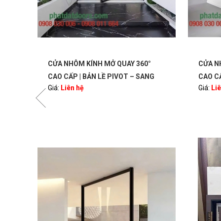
°
CỬA NHÔM KÍNH MỞ QUAY 360°
MẶT C
Giá:
Li
NG
CAO CẤP | BẢN LỀ PIVOT – SANG
Giá:
Liên hệ
OORS
TRỌNG, HIỆN ĐẠI | PHATDATDOORS