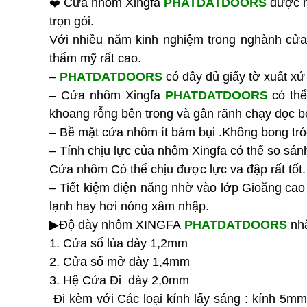
Cửa nhôm Xingfa
PHATDATDOORS
được n
❤️
trọn gói.
Với nhiều năm kinh nghiệm trong nghành cửa
thẩm mỹ rất cao.
–
PHATDATDOORS
có đầy đủ giấy tờ xuất 
– Cửa nhôm Xingfa
PHATDATDOORS
có thể
khoang rỗng bên trong và gân rãnh chạy dọc b
–
Bề mặt cửa nhôm ít bám bụi .Không bong tróc
– Tính chịu lực của nhôm Xingfa có thể so sánh
Cửa nhôm Có thể chịu được lực va đập rất tốt
– Tiết kiệm điện năng nhờ vào lớp Gioăng ca
lạnh hay hơi nóng xâm nhập.
▶Độ dày nhôm XINGFA
PHATDATDOORS
nhậ
1. Cửa sổ lùa dày 1,2mm
2. Cửa sổ mở dày 1,4mm
3. Hệ Cửa Đi dày 2,0mm
Đi kèm với Các loại kính lấy sáng : kính 