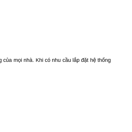
Liên hệ
CỬA NHÔM KÍNH MẶT
DỰNG XINGFA
Liên hệ
CỬA GIẤU KHUÔN
Liên hệ
CỬA GIẤU KHUÔN
Liên hệ
 của mọi nhà. Khi có nhu cầu lắp đặt hệ thống
CỬA GIẤU KHUÔN
Liên hệ
CỬA GIẤU KHUÔN
Liên hệ
CỬA GIẤU KHUÔN
Liên hệ
CỬA GIẤU KHUÔN
Liên hệ