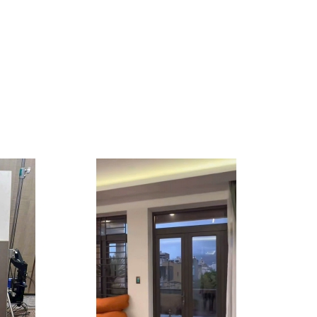
CỬA GIẤU KHUÔN
Liên hệ
CỬA GIẤU KHUÔN
Liên hệ
Cửa Xoay Pivot Kính Khung
Nhôm PHATDATDOORS
Liên hệ