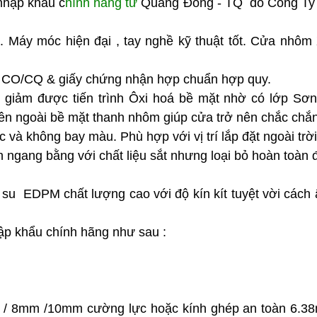
hập khẩu c
hính hãng từ
Quảng Đông - TQ do Công T
. Máy móc hiện đại , tay nghề kỹ thuật tốt. Cửa nh
xứ CO/CQ & giấy chứng nhận hợp chuẩn hợp quy.
 giảm được tiến trình Ôxi hoá bề mặt nhờ có lớp Sơn 
ên ngoài bề mặt thanh nhôm giúp cửa trở nên chắc chă
 và không bay màu. Phù hợp với vị trí lắp đặt ngoài tr
 ngang bằng với chất liệu sắt nhưng loại bỏ hoàn toàn 
.
o su EDPM chất lượng cao với độ kín kít tuyệt vời cách âm ,
p khẩu chính hãng như sau :
5mm / 8mm /10mm cường lực hoặc kính ghép an toàn 6.