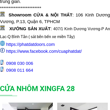
trung gian.
************************
Showroom CỬA & NỘI THẤT
:
106 Kinh Dươn
Vương, P.13, Quận 6, TPHCM
XƯỞNG SẢN XUẤT
:
407/1 Kinh Dương Vương-P An
Lạc-Q Bình Tân ( sát bên bến xe miền Tây
)
https://phatdatdoors.com
https://www.facebook.com/cuaphatdat/
0908 030 006
0908 011 664
CỬA NHÔM XINGFA 28