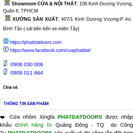
Showroom CỬA & NỘI THẤT
: 106 Kinh Dương Vương, 
Quận 6, TPHCM
XƯỞNG SẢN XUẤT
:
407/1 Kinh Dương Vương-P An 
Bình Tân ( sát bên bến xe miền Tây
)
https://phatdatdoors.com
https://www.facebook.com/cuaphatdat/
0908 030 006
0908 011 664
Chia sẻ:
THÔNG TIN SẢN PHẨM
Cửa nhôm Xingfa
PHATDATDOORS
được nhậ
❤️
khẩu c
hính hãng từ
Quảng Đông - TQ do Côn