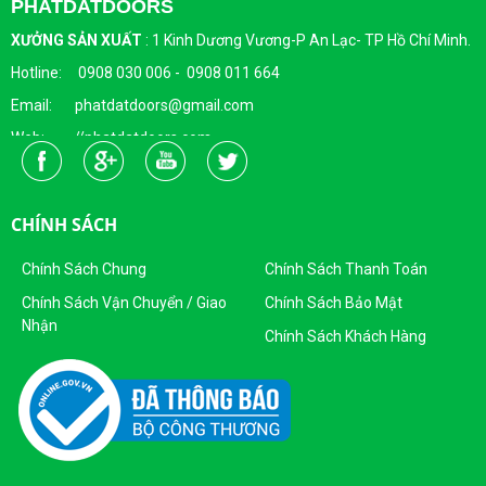
PHATDATDOORS
XƯỞNG SẢN XUẤT
:
1 Kinh Dương Vương-P An Lạc- TP Hồ Chí Minh.
Hotline: 0908 030 006 - 0908 011 664
Email: phatdatdoors@gmail.com
Web: //phatdatdoors.com
Fanpage : https://www.facebook.com/cuaphatdat
Người Đại Diện Pháp Luật: Bà Đặng Thị Thu Trang - Giám Đốc
CHÍNH SÁCH
DKKD: 0313215412
Ngày Cấp: 16/04/2015
Chính Sách Chung
Chính Sách Thanh Toán
Nơi Cấp: Sở KHĐT Thành Phố Hồ Chí Minh
Chính Sách Vận Chuyển / Giao
Chính Sách Bảo Mật
Nhận
Sản Phẩm Của Công Ty TNHH SX - TM CỬA PHÁT ĐẠT
Chính Sách Khách Hàng