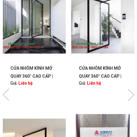
CỬA NHÔM KÍNH MỞ
CỬA NHÔM KÍNH MỞ
QUAY 360° CAO CẤP |
QUAY 360° CAO CẤP |
Giá:
Liên hệ
Giá:
Liên hệ
BẢN LỀ PIVOT – SANG
BẢN LỀ PIVOT – SANG
TRỌNG, HIỆN ĐẠI |
TRỌNG, HIỆN ĐẠI |
PHATDATDOORS
PHATDATDOORS