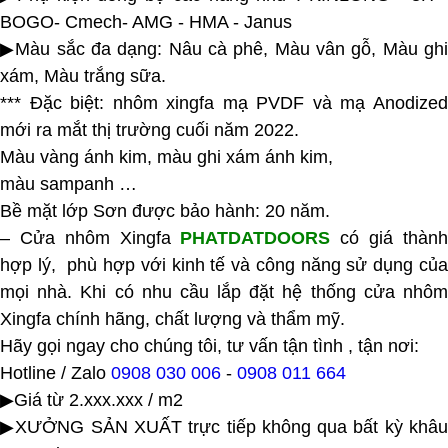
BOGO- Cmech- AMG - HMA - Janus
▶Màu sắc đa dạng: Nâu cà phê, Màu vân gỗ, Màu ghi
xám, Màu trắng sữa.
*** Đặc biệt: nhôm xingfa mạ PVDF và mạ Anodized
mới ra mắt thị trường cuối năm 2022.
Màu vàng ánh kim, màu ghi xám ánh kim,
màu sampanh …
Bề mặt lớp Sơn được bảo hành: 20 năm.
– Cửa nhôm Xingfa
PHATDATDOORS
có giá thàn
hợp lý, phù hợp với kinh tế và công năng sử dụng của
mọi nhà. Khi có nhu cầu lắp đặt hệ thống cửa nhôm
Xingfa chính hãng, chất lượng và thẩm mỹ.
Hãy gọi ngay cho chúng tôi, tư vấn tận tình , tận nơi:
Hotline / Zalo
0908 030 006
-
0908 011 664
▶Giá từ 2.xxx.xxx / m2
▶XƯỞNG SẢN XUẤT trực tiếp không qua bất kỳ khâu