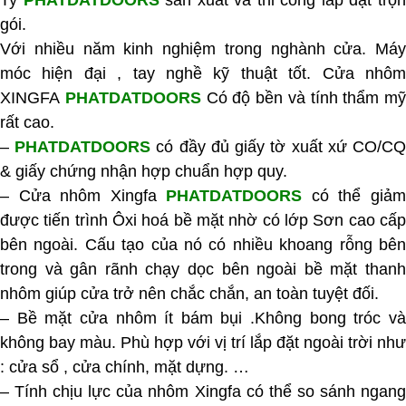
Ty
PHATDATDOORS
sản xuất và thi công lắp đặt trọ
gói.
Với nhiều năm kinh nghiệm trong nghành cửa. Máy
móc hiện đại , tay nghề kỹ thuật tốt. Cửa nhôm
XINGFA
PHATDATDOORS
Có độ bền và tính thẩm mỹ
rất cao.
–
PHATDATDOORS
có đầy đủ giấy tờ xuất xứ CO/C
& giấy chứng nhận hợp chuẩn hợp quy.
– Cửa nhôm Xingfa
PHATDATDOORS
có thể giả
được tiến trình Ôxi hoá bề mặt nhờ có lớp Sơn cao cấp
bên ngoài. Cấu tạo của nó có nhiều khoang rỗng bên
trong và gân rãnh chạy dọc bên ngoài bề mặt thanh
nhôm giúp cửa trở nên chắc chắn, an toàn tuyệt đối.
–
Bề mặt cửa nhôm ít bám bụi .Không bong tróc v
không bay màu. Phù hợp với vị trí lắp đặt ngoài trời như
: cửa sổ , cửa chính, mặt dựng. …
– Tính chịu lực của nhôm Xingfa có thể so sánh ngang