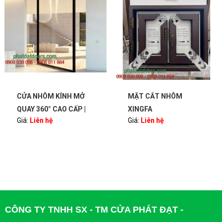
CỬA NHÔM KÍNH MỞ
MẶT CẮT NHÔM
QUAY 360° CAO CẤP |
XINGFA
Giá:
Liên hệ
Giá:
Liên hệ
BẢN LỀ PIVOT – SANG
TRỌNG, HIỆN ĐẠI |
PHATDATDOORS
CÔNG TY TNHH SX - TM CỬA PHÁT ĐẠT -