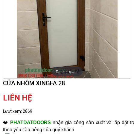
Tap to expand
CỬA NHÔM XINGFA 28
LIÊN HỆ
Lượt xem:
2869
❤️
PHATDATDOORS
nhận gia công sản xuất và lắp đặt tr
theo yêu cầu riêng của quý khách