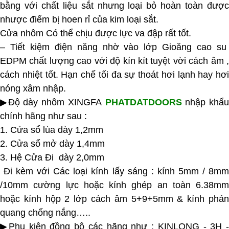
bằng với chất liệu sắt nhưng loại bỏ hoàn toàn được
nhược điểm bị hoen rỉ của kim loại sắt.
Cửa nhôm Có thể chịu được lực va đập rất tốt.
– Tiết kiệm điện năng nhờ vào lớp Gioăng cao su
EDPM chất lượng cao với độ kín kít tuyệt vời cách âm ,
cách nhiệt tốt. Hạn chế tối đa sự thoát hơi lạnh hay hơi
nóng xâm nhập.
▶Độ dày nhôm XINGFA
PHATDATDOORS
nhập khẩ
chính hãng như sau :
1. Cửa sổ lùa dày 1,2mm
2. Cửa sổ mở dày 1,4mm
3. Hệ Cửa Đi dày 2,0mm
Đi kèm với Các loại kính lấy sáng : kính 5mm / 8mm
/10mm cường lực hoặc kính ghép an toàn 6.38mm
hoặc kính hộp 2 lớp cách âm 5+9+5mm & kính phản
quang chống nắng…..
▶Phụ kiện đồng bộ các hãng như : KINLONG - 3H -