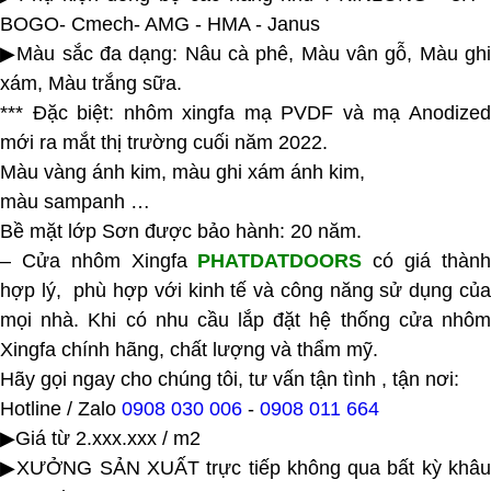
BOGO- Cmech- AMG - HMA - Janus
▶Màu sắc đa dạng: Nâu cà phê, Màu vân gỗ, Màu ghi
xám, Màu trắng sữa.
*** Đặc biệt: nhôm xingfa mạ PVDF và mạ Anodized
mới ra mắt thị trường cuối năm 2022.
Màu vàng ánh kim, màu ghi xám ánh kim,
màu sampanh …
Bề mặt lớp Sơn được bảo hành: 20 năm.
– Cửa nhôm Xingfa
PHATDATDOORS
có giá thàn
hợp lý, phù hợp với kinh tế và công năng sử dụng của
mọi nhà. Khi có nhu cầu lắp đặt hệ thống cửa nhôm
Xingfa chính hãng, chất lượng và thẩm mỹ.
Hãy gọi ngay cho chúng tôi, tư vấn tận tình , tận nơi:
Hotline / Zalo
0908 030 006
-
0908 011 664
▶Giá từ 2.xxx.xxx / m2
▶XƯỞNG SẢN XUẤT trực tiếp không qua bất kỳ khâu