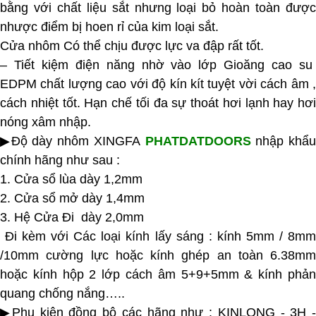
bằng với chất liệu sắt nhưng loại bỏ hoàn toàn được
nhược điểm bị hoen rỉ của kim loại sắt.
Cửa nhôm Có thể chịu được lực va đập rất tốt.
– Tiết kiệm điện năng nhờ vào lớp Gioăng cao su
EDPM chất lượng cao với độ kín kít tuyệt vời cách âm ,
cách nhiệt tốt. Hạn chế tối đa sự thoát hơi lạnh hay hơi
nóng xâm nhập.
▶Độ dày nhôm XINGFA
PHATDATDOORS
nhập khẩ
chính hãng như sau :
1. Cửa sổ lùa dày 1,2mm
2. Cửa sổ mở dày 1,4mm
3. Hệ Cửa Đi dày 2,0mm
Đi kèm với Các loại kính lấy sáng : kính 5mm / 8mm
/10mm cường lực hoặc kính ghép an toàn 6.38mm
hoặc kính hộp 2 lớp cách âm 5+9+5mm & kính phản
quang chống nắng…..
▶Phụ kiện đồng bộ các hãng như : KINLONG - 3H -