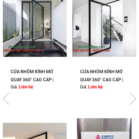
CỬA NHÔM KÍNH MỞ
CỬA NHÔM KÍNH MỞ
QUAY 360° CAO CẤP |
QUAY 360° CAO CẤP |
Giá:
Liên hệ
Giá:
Liên hệ
BẢN LỀ PIVOT – SANG
BẢN LỀ PIVOT – SANG
TRỌNG, HIỆN ĐẠI |
TRỌNG, HIỆN ĐẠI |
PHATDATDOORS
PHATDATDOORS