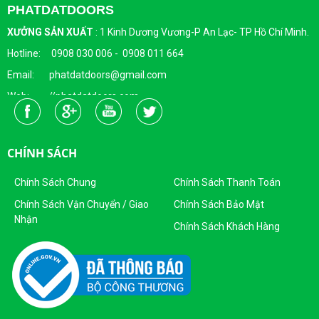
PHATDATDOORS
XƯỞNG SẢN XUẤT
:
1 Kinh Dương Vương-P An Lạc- TP Hồ Chí Minh.
Hotline: 0908 030 006 - 0908 011 664
Email: phatdatdoors@gmail.com
Web: //phatdatdoors.com
Fanpage : https://www.facebook.com/cuaphatdat
Người Đại Diện Pháp Luật: Bà Đặng Thị Thu Trang - Giám Đốc
CHÍNH SÁCH
DKKD: 0313215412
Ngày Cấp: 16/04/2015
Chính Sách Chung
Chính Sách Thanh Toán
Nơi Cấp: Sở KHĐT Thành Phố Hồ Chí Minh
Chính Sách Vận Chuyển / Giao
Chính Sách Bảo Mật
Nhận
Sản Phẩm Của Công Ty TNHH SX - TM CỬA PHÁT ĐẠT
Chính Sách Khách Hàng