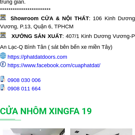
trung gian.
************************
Showroom CỬA & NỘI THẤT
:
106 Kinh Dươn
Vương, P.13, Quận 6, TPHCM
XƯỞNG SẢN XUẤT
:
407/1 Kinh Dương Vương-
An Lạc-Q Bình Tân ( sát bên bến xe miền Tây
)
https://phatdatdoors.com
https://www.facebook.com/cuaphatdat/
0908 030 006
0908 011 664
CỬA NHÔM XINGFA 19