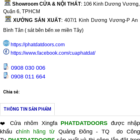
Showroom CỬA & NỘI THẤT
: 106 Kinh Dương Vương, 
Quận 6, TPHCM
XƯỞNG SẢN XUẤT
:
407/1 Kinh Dương Vương-P An 
Bình Tân ( sát bên bến xe miền Tây
)
https://phatdatdoors.com
https://www.facebook.com/cuaphatdat/
0908 030 006
0908 011 664
Chia sẻ:
THÔNG TIN SẢN PHẨM
Cửa nhôm Xingfa
PHATDATDOORS
được nhậ
❤️
khẩu c
hính hãng từ
Quảng Đông - TQ do Côn