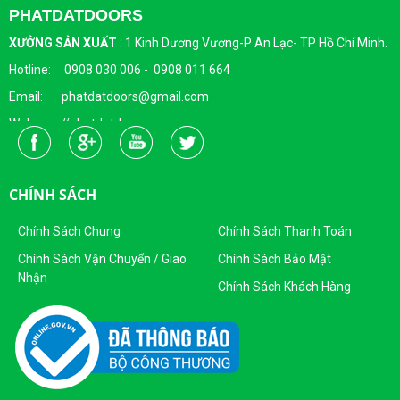
PHATDATDOORS
XƯỞNG SẢN XUẤT
:
1 Kinh Dương Vương-P An Lạc- TP Hồ Chí Minh.
Hotline: 0908 030 006 - 0908 011 664
Email: phatdatdoors@gmail.com
Web: //phatdatdoors.com
Fanpage : https://www.facebook.com/cuaphatdat
Người Đại Diện Pháp Luật: Bà Đặng Thị Thu Trang - Giám Đốc
CHÍNH SÁCH
DKKD: 0313215412
Ngày Cấp: 16/04/2015
Chính Sách Chung
Chính Sách Thanh Toán
Nơi Cấp: Sở KHĐT Thành Phố Hồ Chí Minh
Chính Sách Vận Chuyển / Giao
Chính Sách Bảo Mật
Nhận
Sản Phẩm Của Công Ty TNHH SX - TM CỬA PHÁT ĐẠT
Chính Sách Khách Hàng