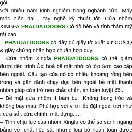
gói.
Với nhiều năm kinh nghiệm trong nghành cửa. Máy
móc hiện đại , tay nghề kỹ thuật tốt. Cửa nhôm
XINGFA
PHATDATDOORS
Có độ bền và tính thẩm mỹ
rất cao.
–
PHATDATDOORS
có đầy đủ giấy tờ xuất xứ CO/C
& giấy chứng nhận hợp chuẩn hợp quy.
– Cửa nhôm Xingfa
PHATDATDOORS
có thể giả
được tiến trình Ôxi hoá bề mặt nhờ có lớp Sơn cao cấp
bên ngoài. Cấu tạo của nó có nhiều khoang rỗng bên
trong và gân rãnh chạy dọc bên ngoài bề mặt thanh
nhôm giúp cửa trở nên chắc chắn, an toàn tuyệt đối.
–
Bề mặt cửa nhôm ít bám bụi .Không bong tróc v
không bay màu. Phù hợp với vị trí lắp đặt ngoài trời như
: cửa sổ , cửa chính, mặt dựng. …
– Tính chịu lực của nhôm Xingfa có thể so sánh ngang
bằng với chất liệu sắt nhưng loại bỏ hoàn toàn được