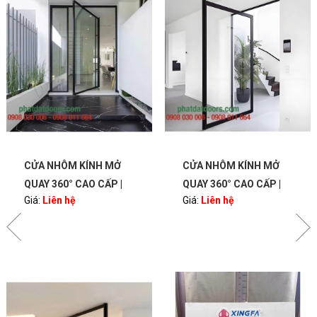
CỬA NHÔM KÍNH MỞ
CỬA NHÔM KÍNH MỞ
QUAY 360° CAO CẤP |
QUAY 360° CAO CẤP |
Giá:
Liên hệ
Giá:
Liên hệ
BẢN LỀ PIVOT – SANG
BẢN LỀ PIVOT – SANG
TRỌNG, HIỆN ĐẠI |
TRỌNG, HIỆN ĐẠI |
PHATDATDOORS
PHATDATDOORS