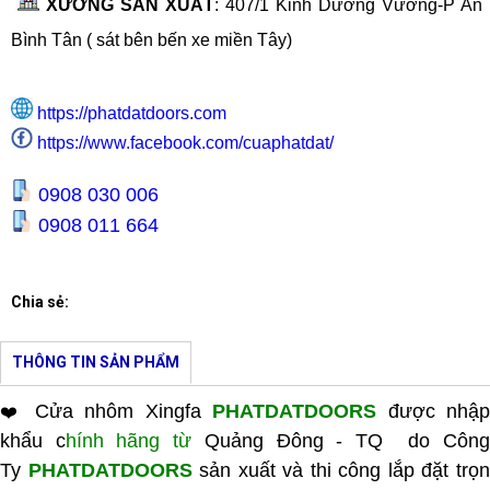
XƯỞNG SẢN XUẤT
:
407/1 Kinh Dương Vương-P An 
Bình Tân ( sát bên bến xe miền Tây
)
https://phatdatdoors.com
https://www.facebook.com/cuaphatdat/
0908 030 006
0908 011 664
Chia sẻ:
THÔNG TIN SẢN PHẨM
Cửa nhôm Xingfa
PHATDATDOORS
được nhậ
❤️
khẩu c
hính hãng từ
Quảng Đông - TQ do Côn
Ty
PHATDATDOORS
sản xuất và thi công lắp đặt trọ