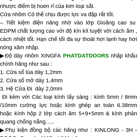
nhược điểm bị hoen rỉ của kim loại sắt.
Cửa nhôm Có thể chịu được lực va đập rất tốt.
– Tiết kiệm điện năng nhờ vào lớp Gioăng cao su
EDPM chất lượng cao với độ kín kít tuyệt vời cách âm ,
cách nhiệt tốt. Hạn chế tối đa sự thoát hơi lạnh hay hơi
nóng xâm nhập.
▶Độ dày nhôm XINGFA
PHATDATDOORS
nhập khẩ
chính hãng như sau :
1. Cửa sổ lùa dày 1,2mm
2. Cửa sổ mở dày 1,4mm
3. Hệ Cửa Đi dày 2,0mm
Đi kèm với Các loại kính lấy sáng : kính 5mm / 8mm
/10mm cường lực hoặc kính ghép an toàn 6.38mm
hoặc kính hộp 2 lớp cách âm 5+9+5mm & kính phản
quang chống nắng…..
▶Phụ kiện đồng bộ các hãng như : KINLONG - 3H -