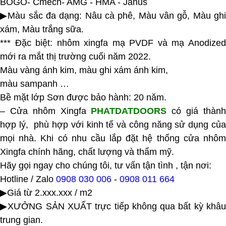
BOGO- Cmech- AMG - HMA - Janus
▶Màu sắc đa dạng: Nâu cà phê, Màu vân gỗ, Màu ghi
xám, Màu trắng sữa.
*** Đặc biệt: nhôm xingfa mạ PVDF và mạ Anodized
mới ra mắt thị trường cuối năm 2022.
Màu vàng ánh kim, màu ghi xám ánh kim,
màu sampanh …
Bề mặt lớp Sơn được bảo hành: 20 năm.
– Cửa nhôm Xingfa
PHATDATDOORS
có giá thàn
hợp lý, phù hợp với kinh tế và công năng sử dụng của
mọi nhà. Khi có nhu cầu lắp đặt hệ thống cửa nhôm
Xingfa chính hãng, chất lượng và thẩm mỹ.
Hãy gọi ngay cho chúng tôi, tư vấn tận tình , tận nơi:
Hotline / Zalo
0908 030 006
-
0908 011 664
▶Giá từ 2.xxx.xxx / m2
▶XƯỞNG SẢN XUẤT trực tiếp không qua bất kỳ khâu
trung gian.