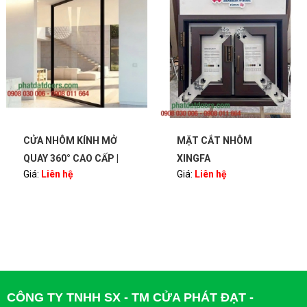
CỬA NHÔM KÍNH MỞ
MẶT CẮT NHÔM
QUAY 360° CAO CẤP |
XINGFA
Giá:
Liên hệ
Giá:
Liên hệ
BẢN LỀ PIVOT – SANG
TRỌNG, HIỆN ĐẠI |
PHATDATDOORS
CÔNG TY TNHH SX - TM CỬA PHÁT ĐẠT -