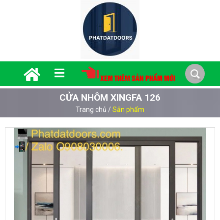
XEM THÊM SẢN PHẨM MỚI
CỬA NHÔM XINGFA 126
Trang chủ
/
Sản phẩm