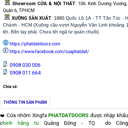
Showroom CỬA & NỘI THẤT
: 106 Kinh Dương Vương, 
Quận 6, TPHCM
XƯỞNG SẢN XUẤT
:
1880
Quốc Lộ 1A - TT Tân Túc - 
Chánh - HCM (Xuống cầu vượt Nguyễn Văn Linh khoảng 1
tới. Bên tay phải. Chưa tới ngã tư quán chuối).
https://phatdatdoors.com
https://www.facebook.com/cuaphatdat/
0908 030 006
0908 011 664
Chia sẻ:
THÔNG TIN SẢN PHẨM
Cửa nhôm Xingfa
PHATDATDOORS
được nhập khẩu
❤️
c
hính hãng từ
Quảng Đông - TQ do Côn