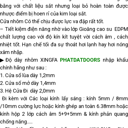
bằng với chất liệu sắt nhưng loại bỏ hoàn toàn được
nhược điểm bị hoen rỉ của kim loại sắt.
Cửa nhôm Có thể chịu được lực va đập rất tốt.
– Tiết kiệm điện năng nhờ vào lớp Gioăng cao su EDPM
chất lượng cao với độ kín kít tuyệt vời cách âm , cách
nhiệt tốt. Hạn chế tối đa sự thoát hơi lạnh hay hơi nóng
xâm nhập.
▶Độ dày nhôm XINGFA
PHATDATDOORS
nhập khẩ
chính hãng như sau :
1. Cửa sổ lùa dày 1,2mm
2. Cửa sổ mở dày 1,4mm
3. Hệ Cửa Đi dày 2,0mm
Đi kèm với Các loại kính lấy sáng : kính 5mm / 8mm
/10mm cường lực hoặc kính ghép an toàn 6.38mm hoặc
kính hộp 2 lớp cách âm 5+9+5mm & kính phản quang
chống nắng…..