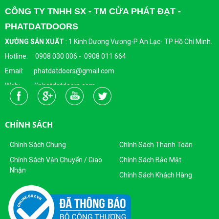
CÔNG TY TNHH SX - TM CỬA PHÁT ĐẠT -
PHATDATDOORS
XƯỞNG SẢN XUẤT
:
1 Kinh Dương Vương-P An Lạc- TP Hồ Chí Minh.
Hotline: 0908 030 006 - 0908 011 664
Email: phatdatdoors@gmail.com
Web: //phatdatdoors.com
Fanpage : https://www.facebook.com/cuaphatdat
Người Đại Diện Pháp Luật: Bà Đặng Thị Thu Trang - Giám Đốc
CHÍNH SÁCH
DKKD: 0313215412
Ngày Cấp: 16/04/2015
Chính Sách Chung
Chính Sách Thanh Toán
Nơi Cấp: Sở KHĐT Thành Phố Hồ Chí Minh
Chính Sách Vận Chuyển / Giao
Chính Sách Bảo Mật
Nhận
Sản Phẩm Của Công Ty TNHH SX - TM CỬA PHÁT ĐẠT
Chính Sách Khách Hàng