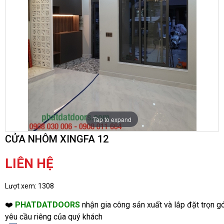
Tap to expand
CỬA NHÔM XINGFA 12
LIÊN HỆ
Lượt xem:
1308
❤️
PHATDATDOORS
nhận gia công sản xuất và lắp đặt trọn gó
yêu cầu riêng của quý khách