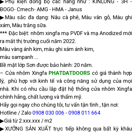
▶Phụ kiện đồng bộ các hãng như : KINLONG - 3H -
BOGO- Cmech- AMG - HMA - Janus
▶Màu sắc đa dạng: Nâu cà phê, Màu vân gỗ, Màu ghi
xám, Màu trắng sữa.
*** Đặc biệt: nhôm xingfa mạ PVDF và mạ Anodized mới
ra mắt thị trường cuối năm 2022.
Màu vàng ánh kim, màu ghi xám ánh kim,
màu sampanh …
Bề mặt lớp Sơn được bảo hành: 20 năm.
– Cửa nhôm Xingfa
PHATDATDOORS
có giá thành hợp
lý, phù hợp với kinh tế và công năng sử dụng của mọi
nhà. Khi có nhu cầu lắp đặt hệ thống cửa nhôm Xingfa
chính hãng, chất lượng và thẩm mỹ.
Hãy gọi ngay cho chúng tôi, tư vấn tận tình , tận nơi:
Hotline / Zalo
0908 030 006
-
0908 011 664
▶Giá từ 2.xxx.xxx / m2
▶XƯỞNG SẢN XUẤT trực tiếp không qua bất kỳ khâu