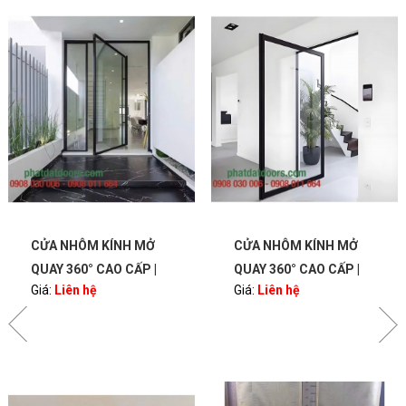
CỬA NHÔM KÍNH MỞ
CỬA NHÔM KÍNH MỞ
QUAY 360° CAO CẤP |
QUAY 360° CAO CẤP |
Giá:
Liên hệ
Giá:
Liên hệ
BẢN LỀ PIVOT – SANG
BẢN LỀ PIVOT – SANG
TRỌNG, HIỆN ĐẠI |
TRỌNG, HIỆN ĐẠI |
PHATDATDOORS
PHATDATDOORS