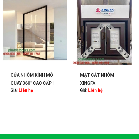
CỬA NHÔM KÍNH MỞ
MẶT CẮT NHÔM
QUAY 360° CAO CẤP |
XINGFA
Giá:
Liên hệ
Giá:
Liên hệ
BẢN LỀ PIVOT – SANG
TRỌNG, HIỆN ĐẠI |
PHATDATDOORS