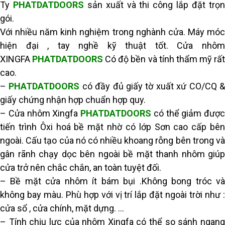
Ty
PHATDATDOORS
sản xuất và thi công lắp đặt trọ
gói.
Với nhiều năm kinh nghiệm trong nghành cửa. Máy móc
hiện đại , tay nghề kỹ thuật tốt. Cửa nhôm
XINGFA
PHATDATDOORS
Có độ bền và tính thẩm mỹ rấ
cao.
–
PHATDATDOORS
có đầy đủ giấy tờ xuất xứ CO/CQ 
giấy chứng nhận hợp chuẩn hợp quy.
– Cửa nhôm Xingfa
PHATDATDOORS
có thể giảm được
tiến trình Ôxi hoá bề mặt nhờ có lớp Sơn cao cấp bên
ngoài. Cấu tạo của nó có nhiều khoang rỗng bên trong và
gân rãnh chạy dọc bên ngoài bề mặt thanh nhôm giúp
cửa trở nên chắc chắn, an toàn tuyệt đối.
–
Bề mặt cửa nhôm ít bám bụi .Không bong tróc v
không bay màu. Phù hợp với vị trí lắp đặt ngoài trời như :
cửa sổ , cửa chính, mặt dựng. …
– Tính chịu lực của nhôm Xingfa có thể so sánh ngang