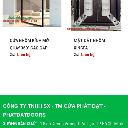
CỬA NHÔM KÍNH MỞ
MẶT CẮT NHÔM
QUAY 360° CAO CẤP |
XINGFA
Giá:
Liên hệ
Giá:
Liên hệ
BẢN LỀ PIVOT – SANG
TRỌNG, HIỆN ĐẠI |
PHATDATDOORS
CÔNG TY TNHH SX - TM CỬA PHÁT ĐẠT -
PHATDATDOORS
XƯỞNG SẢN XUẤT
:
1 Kinh Dương Vương-P An Lạc- TP Hồ Chí Minh.