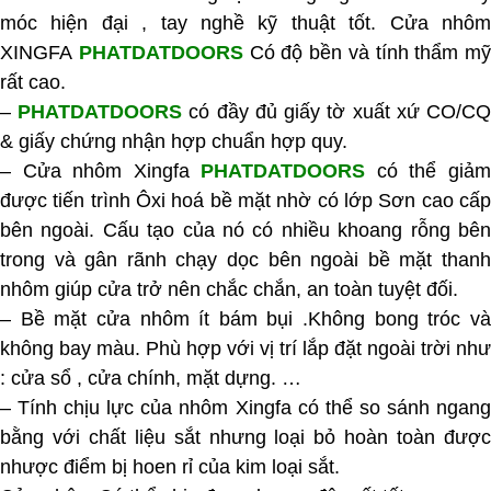
móc hiện đại , tay nghề kỹ thuật tốt. Cửa nhôm
XINGFA
PHATDATDOORS
Có độ bền và tính thẩm mỹ
rất cao.
–
PHATDATDOORS
có đầy đủ giấy tờ xuất xứ CO/C
& giấy chứng nhận hợp chuẩn hợp quy.
– Cửa nhôm Xingfa
PHATDATDOORS
có thể giả
được tiến trình Ôxi hoá bề mặt nhờ có lớp Sơn cao cấp
bên ngoài. Cấu tạo của nó có nhiều khoang rỗng bên
trong và gân rãnh chạy dọc bên ngoài bề mặt thanh
nhôm giúp cửa trở nên chắc chắn, an toàn tuyệt đối.
–
Bề mặt cửa nhôm ít bám bụi .Không bong tróc v
không bay màu. Phù hợp với vị trí lắp đặt ngoài trời như
: cửa sổ , cửa chính, mặt dựng. …
– Tính chịu lực của nhôm Xingfa có thể so sánh ngang
bằng với chất liệu sắt nhưng loại bỏ hoàn toàn được
nhược điểm bị hoen rỉ của kim loại sắt.