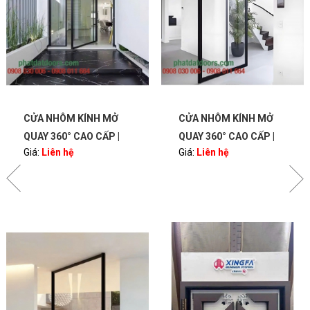
CỬA NHÔM KÍNH MỞ
CỬA NHÔM KÍNH MỞ
QUAY 360° CAO CẤP |
QUAY 360° CAO CẤP |
Giá:
Liên hệ
Giá:
Liên hệ
BẢN LỀ PIVOT – SANG
BẢN LỀ PIVOT – SANG
TRỌNG, HIỆN ĐẠI |
TRỌNG, HIỆN ĐẠI |
PHATDATDOORS
PHATDATDOORS