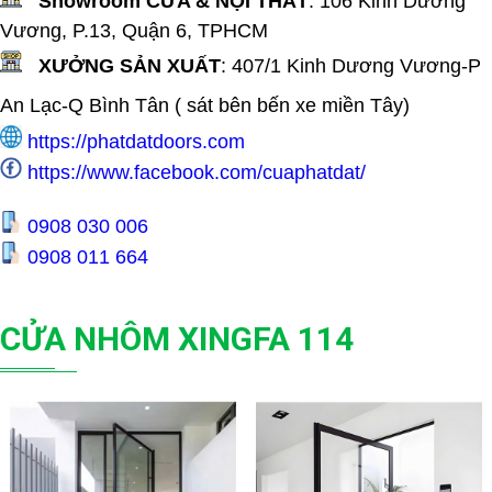
Showroom CỬA & NỘI THẤT
:
106 Kinh Dương
Vương, P.13, Quận 6, TPHCM
XƯỞNG SẢN XUẤT
:
407/1 Kinh Dương Vương-P
An Lạc-Q Bình Tân ( sát bên bến xe miền Tây
)
https://phatdatdoors.com
https://www.facebook.com/cuaphatdat/
0908 030 006
0908 011 664
CỬA NHÔM XINGFA 114