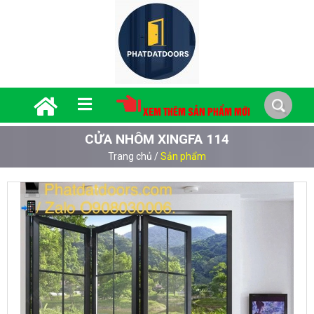
XEM THÊM SẢN PHẨM MỚI
CỬA NHÔM XINGFA 114
Trang chủ
/
Sản phẩm