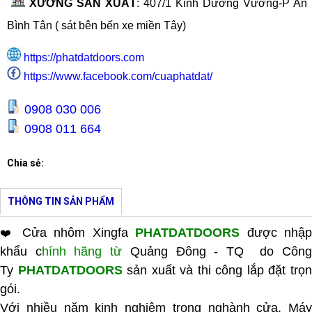
XƯỞNG SẢN XUẤT
:
407/1 Kinh Dương Vương-P An 
Bình Tân ( sát bên bến xe miền Tây
)
https://phatdatdoors.com
https://www.facebook.com/cuaphatdat/
0908 030 006
0908 011 664
Chia sẻ:
THÔNG TIN SẢN PHẨM
Cửa nhôm Xingfa
PHATDATDOORS
được nhậ
❤️
khẩu c
hính hãng từ
Quảng Đông - TQ do Côn
Ty
PHATDATDOORS
sản xuất và thi công lắp đặt trọ
gói.
Với nhiều năm kinh nghiệm trong nghành cửa. Máy