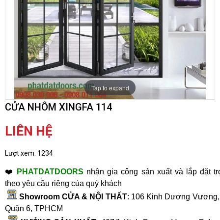
Tap to expand
CỬA NHÔM XINGFA 114
LIÊN HỆ
Lượt xem:
1234
❤️
PHATDATDOORS
nhận gia công sản xuất và lắp đặt tr
theo yêu cầu riêng của quý khách
Showroom CỬA & NỘI THẤT
: 106 Kinh Dương Vương, 
Quận 6, TPHCM