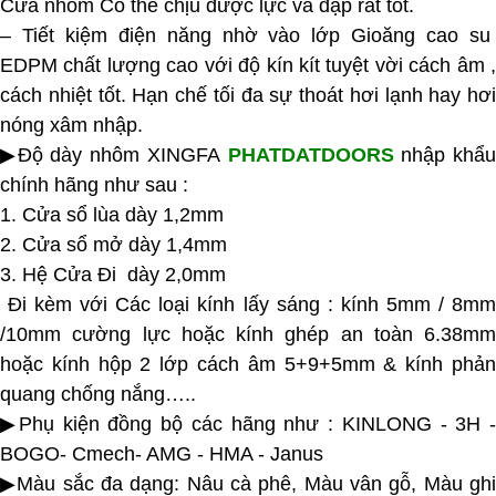
Cửa nhôm Có thể chịu được lực va đập rất tốt.
– Tiết kiệm điện năng nhờ vào lớp Gioăng cao su
EDPM chất lượng cao với độ kín kít tuyệt vời cách âm ,
cách nhiệt tốt. Hạn chế tối đa sự thoát hơi lạnh hay hơi
nóng xâm nhập.
▶Độ dày nhôm XINGFA
PHATDATDOORS
nhập khẩ
chính hãng như sau :
1. Cửa sổ lùa dày 1,2mm
2. Cửa sổ mở dày 1,4mm
3. Hệ Cửa Đi dày 2,0mm
Đi kèm với Các loại kính lấy sáng : kính 5mm / 8mm
/10mm cường lực hoặc kính ghép an toàn 6.38mm
hoặc kính hộp 2 lớp cách âm 5+9+5mm & kính phản
quang chống nắng…..
▶Phụ kiện đồng bộ các hãng như : KINLONG - 3H -
BOGO- Cmech- AMG - HMA - Janus
▶Màu sắc đa dạng: Nâu cà phê, Màu vân gỗ, Màu ghi