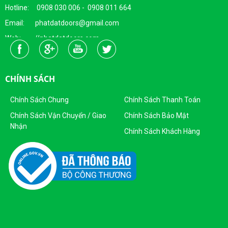
Hotline: 0908 030 006 - 0908 011 664
Email: phatdatdoors@gmail.com
Web: //phatdatdoors.com
Fanpage : https://www.facebook.com/cuaphatdat
Người Đại Diện Pháp Luật: Bà Đặng Thị Thu Trang - Giám Đốc
CHÍNH SÁCH
DKKD: 0313215412
Ngày Cấp: 16/04/2015
Chính Sách Chung
Chính Sách Thanh Toán
Nơi Cấp: Sở KHĐT Thành Phố Hồ Chí Minh
Chính Sách Vận Chuyển / Giao
Chính Sách Bảo Mật
Nhận
Sản Phẩm Của Công Ty TNHH SX - TM CỬA PHÁT ĐẠT
Chính Sách Khách Hàng