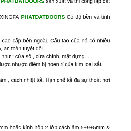
y
PHATDATDOORS
sản xuất và thi công lắp đặt
Cửa Sổ Nhôm Hệ Xếp Trượt
| Mở Rộng Không Gian –
ôm XINGFA
PHATDATDOORS
Có độ bền và tính
Thiết Kế Hiện Đại |
PHATDATDOORS
Liên hệ
cao cấp bên ngoài. Cấu tạo của nó có nhiều
Cửa Nhôm Hệ Xếp Trượt 4
́n, an toàn tuyệt đối.
Cánh Cao Cấp | Mở Rộng
ời như : cửa sổ , cửa chính, mặt dựng. …
Không Gian – Vận Hành
được nhược điểm bị hoen rỉ của kim loại sắt.
Êm | PHATDATDOORS
Liên hệ
 cách nhiệt tốt. Hạn chế tối đa sự thoát hơi
CỬA NHỰA LÕI THÉP VÂN
GỖ MỞ QUAY 4 CÁNH
Liên hệ
Cửa Nhôm Hệ Lùa 80 Ray
Âm 3 Cánh – 4 Cánh | Thiết
Kế Hiện Đại, Vận Hành Êm |
PHATDATDOORS
38mm hoặc kính hộp 2 lớp cách âm 5+9+5mm &