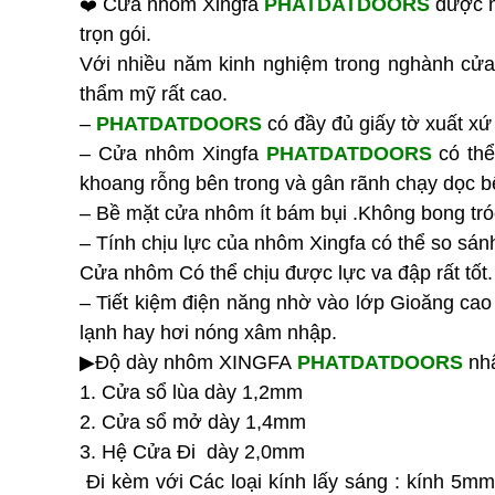
Cửa nhôm Xingfa
PHATDATDOORS
được n
❤️
trọn gói.
Với nhiều năm kinh nghiệm trong nghành cửa
thẩm mỹ rất cao.
–
PHATDATDOORS
có đầy đủ giấy tờ xuất 
– Cửa nhôm Xingfa
PHATDATDOORS
có thể
khoang rỗng bên trong và gân rãnh chạy dọc b
–
Bề mặt cửa nhôm ít bám bụi .Không bong tróc
– Tính chịu lực của nhôm Xingfa có thể so sánh
Cửa nhôm Có thể chịu được lực va đập rất tốt
– Tiết kiệm điện năng nhờ vào lớp Gioăng ca
lạnh hay hơi nóng xâm nhập.
▶Độ dày nhôm XINGFA
PHATDATDOORS
nhậ
1. Cửa sổ lùa dày 1,2mm
2. Cửa sổ mở dày 1,4mm
3. Hệ Cửa Đi dày 2,0mm
Đi kèm với Các loại kính lấy sáng : kính 