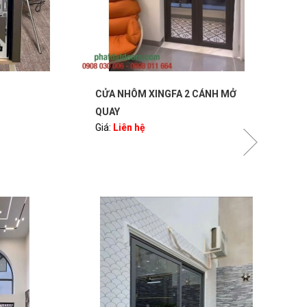
CỬA NHÔM XINGFA 2 CÁNH MỞ
VÁC
QUAY
XIN
Giá:
Liên hệ
Giá: