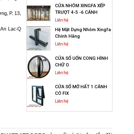
CỬA NHÔM XINGFA XẾP
TRƯỢT 4-5 -6 CÁNH
ng, P. 13,
Liên hệ
 An Lạc-Q
Hệ Mặt Dựng Nhôm Xingfa
Chính Hãng
Liên hệ
CỬA SỔ UỐN CONG HÌNH
CHỮ O
Liên hệ
CỬA SỔ MỞ HẤT 1 CÁNH
CÓ FIX
Liên hệ
Cửa Sổ Mở Hất 1 Cánh
Nhôm Xingfa Hệ 55
Liên hệ