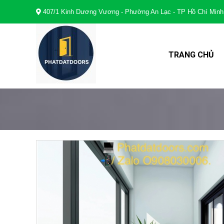
407/1 Kinh Dương Vương - Phường An Lạc - TP Hồ Chí Minh
TRANG CHỦ