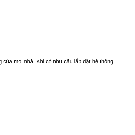
Liên hệ
CỬA NHÔM KÍNH MẶT
DỰNG XINGFA
Liên hệ
CỬA GIẤU KHUÔN
Liên hệ
CỬA GIẤU KHUÔN
Liên hệ
 của mọi nhà. Khi có nhu cầu lắp đặt hệ thống
CỬA GIẤU KHUÔN
Liên hệ
CỬA GIẤU KHUÔN
Liên hệ
CỬA GIẤU KHUÔN
Liên hệ
CỬA GIẤU KHUÔN
Liên hệ