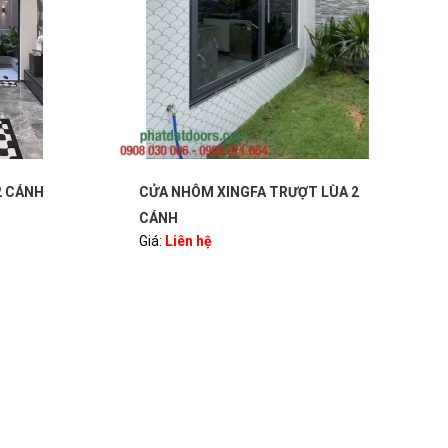
ÁNH
CỬA NHÔM XINGFA TRƯỢT LÙA 2
VÁC
CÁNH
QUA
Giá:
Liên hệ
Giá: