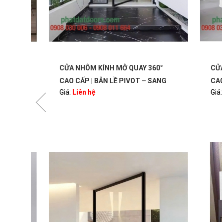
CỬA NHÔM KÍNH MỞ QUAY 360°
CỬA N
ORS
CAO CẤP | BẢN LỀ PIVOT – SANG
CAO CẤ
Giá:
Liên hệ
Giá:
Li
TRỌNG, HIỆN ĐẠI | PHATDATDOORS
TRỌNG