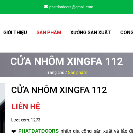
phatdatdoors@gmail.com
GIỚI THIỆU
SẢN PHẨM
XƯỞNG SẢN XUẤT
CÔNG
CỬA NHÔM XINGFA 112
Trang chủ
/
Sản phẩm
CỬA NHÔM XINGFA 112
LIÊN HỆ
Lượt xem:
1273
❤️
PHATDATDOORS
nhận gia công sản xuất và lắp đặ