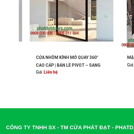
°
CỬA NHÔM KÍNH MỞ QUAY 360°
MẶT C
Giá:
Li
NG
CAO CẤP | BẢN LỀ PIVOT – SANG
Giá:
Liên hệ
OORS
TRỌNG, HIỆN ĐẠI | PHATDATDOORS
CÔNG TY TNHH SX - TM CỬA PHÁT ĐẠT - PHA