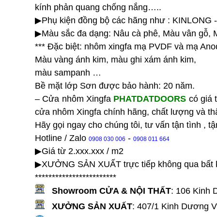
kính phản quang chống nắng…..
▶Phụ kiện đồng bộ các hãng như : KINLONG
▶Màu sắc đa dạng: Nâu cà phê, Màu vân gỗ,
*** Đặc biệt: nhôm xingfa mạ PVDF và mạ Anod
Màu vàng ánh kim, màu ghi xám ánh kim,
màu sampanh …
Bề mặt lớp Sơn được bảo hành: 20 năm.
– Cửa nhôm Xingfa
PHATDATDOORS
có giá t
cửa nhôm Xingfa chính hãng, chất lượng và t
Hãy gọi ngay cho chúng tôi, tư vấn tận tình , tậ
Hotline / Zalo
-
0908 030 006
0908 011 664
▶Giá từ 2.xxx.xxx / m2
▶XƯỞNG SẢN XUẤT trực tiếp không qua bất k
************************
Showroom CỬA & NỘI THẤT
:
106 Kinh 
XƯỞNG SẢN XUẤT
:
407/1 Kinh Dương V