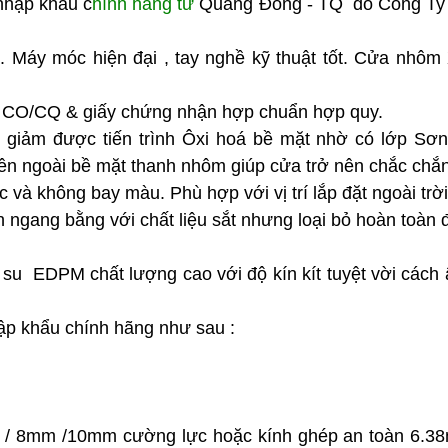
hập khẩu c
hính hãng từ
Quảng Đông - TQ do Công T
. Máy móc hiện đại , tay nghề kỹ thuật tốt. Cửa nh
xứ CO/CQ & giấy chứng nhận hợp chuẩn hợp quy.
 giảm được tiến trình Ôxi hoá bề mặt nhờ có lớp Sơn 
ên ngoài bề mặt thanh nhôm giúp cửa trở nên chắc chă
 và không bay màu. Phù hợp với vị trí lắp đặt ngoài tr
 ngang bằng với chất liệu sắt nhưng loại bỏ hoàn toàn 
.
o su EDPM chất lượng cao với độ kín kít tuyệt vời cách âm ,
p khẩu chính hãng như sau :
5mm / 8mm /10mm cường lực hoặc kính ghép an toàn 6.