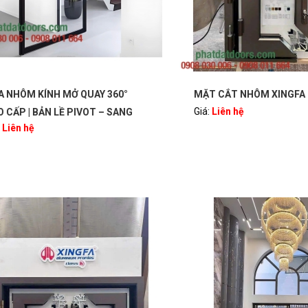
HÔM KÍNH MỞ QUAY 360°
MẶT CẮT NHÔM XINGFA
Giá:
Liên hệ
P | BẢN LỀ PIVOT – SANG
ên hệ
, HIỆN ĐẠI | PHATDATDOORS