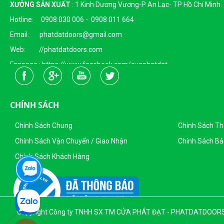
XƯỞNG SẢN XUẤT
:
1 Kinh Dương Vương-P An Lạc- TP Hồ Chí Minh.
Hotline: 0908 030 006 - 0908 011 664
Email: phatdatdoors@gmail.com
Web: //phatdatdoors.com
Fanpage : https://www.facebook.com/cuaphatdat
Người Đại Diện Pháp Luật: Bà Đặng Thị Thu Trang - Giám Đốc
DKKD: 0313215412
CHÍNH SÁCH
Ngày Cấp: 16/04/2015
Nơi Cấp: Sở KHĐT Thành Phố Hồ Chí Minh
Chính Sách Chung
Chính Sách T
Sản Phẩm Của Công Ty TNHH SX - TM CỬA PHÁT ĐẠT
Chính Sách Vận Chuyển / Giao Nhận
Chính Sách Bả
Chính Sách Khách Hàng
Copyright Công ty TNHH SX TM CỬA PHÁT ĐẠT - PHATDATDOORS. Al