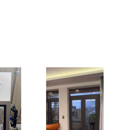
CỬA GIẤU KHUÔN
Liên hệ
CỬA GIẤU KHUÔN
Liên hệ
Cửa Xoay Pivot Kính Khung
Nhôm PHATDATDOORS
Liên hệ