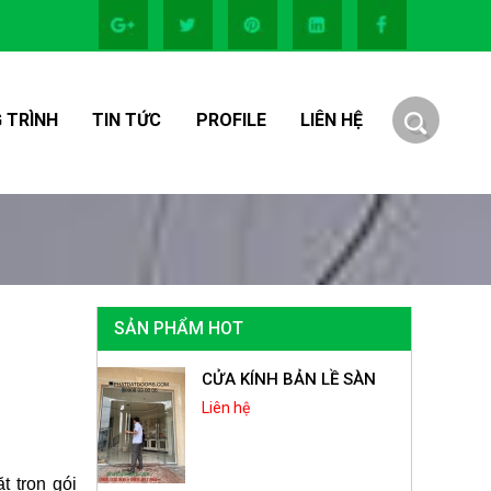
 TRÌNH
TIN TỨC
PROFILE
LIÊN HỆ
SẢN PHẨM HOT
CỬA KÍNH BẢN LỀ SÀN
Liên hệ
t trọn gói