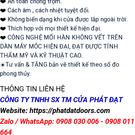
❤️
An toàn chống trộm. 
❤️
Cách âm , cách nhiệt tuyệt đối. 
❤️
Không biến dạng khi cửa được lắp ngoài trời. 
❤️
Thích hợp với mọi thiết kế hiện đại. 
❤️
CÔNG NGHỆ MỐI HÀN KHÔNG VẾT TRÊN 
DÀN MÁY MÓC HIỆN ĐẠI, ĐẠT ĐƯỢC TÍNH 
THẨM MỸ VÀ KỸ THUẬT CAO. 
☀️Tư vấn & TẶNG bản vẽ thiết kế theo số đo 
phong thủy. 
THÔNG TIN LIÊN HỆ
CÔNG TY TNHH SX TM CỬA PHÁT ĐẠT
Website: https://phatdatdoors.com
Zalo / WhatsApp: 0908 030 006 - 0908 011
664