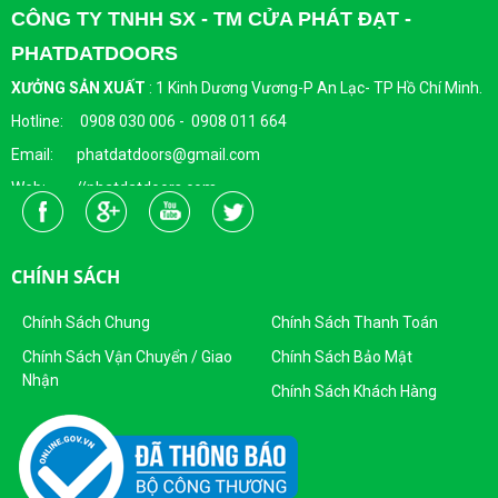
CÔNG TY TNHH SX - TM CỬA PHÁT ĐẠT -
PHATDATDOORS
XƯỞNG SẢN XUẤT
:
1 Kinh Dương Vương-P An Lạc- TP Hồ Chí Minh.
Hotline: 0908 030 006 - 0908 011 664
Email: phatdatdoors@gmail.com
Web: //phatdatdoors.com
Fanpage : https://www.facebook.com/cuaphatdat
Người Đại Diện Pháp Luật: Bà Đặng Thị Thu Trang - Giám Đốc
CHÍNH SÁCH
DKKD: 0313215412
Ngày Cấp: 16/04/2015
Chính Sách Chung
Chính Sách Thanh Toán
Nơi Cấp: Sở KHĐT Thành Phố Hồ Chí Minh
Chính Sách Vận Chuyển / Giao
Chính Sách Bảo Mật
Nhận
Sản Phẩm Của Công Ty TNHH SX - TM CỬA PHÁT ĐẠT
Chính Sách Khách Hàng