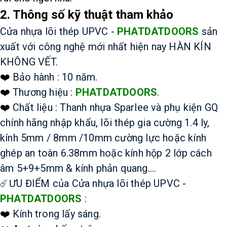
2. Thông số kỹ thuật tham khảo
Cửa nhựa lõi thép UPVC - 
PHATDATDOORS
 sản 
xuất với công nghệ mới nhất hiện nay HÀN KÍN 
KHÔNG VẾT. 
❤️
Bảo hành : 10 năm. 
❤️
Thương hiệu : 
PHATDATDOORS
. 
❤️
Chất liệu : Thanh nhựa Sparlee và phụ kiện GQ 
chính hãng nhập khẩu, lõi thép gia cường 1.4 ly, 
kính 5mm / 8mm /10mm cường lực hoặc kính 
ghép an toàn 6.38mm hoặc kính hộp 2 lớp cách 
âm 5+9+5mm & kính phản quang…. 
☄️ƯU ĐIỂM của Cửa nhựa lõi thép UPVC - 
PHATDATDOORS
 : 
❤️
Kính trong lấy sáng. 