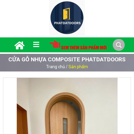
XEM THÊM SẢN PHẨM MỚI
CỬA GỖ NHỰA COMPOSITE PHATDATDOORS
Trang chủ
/
Sản phẩm