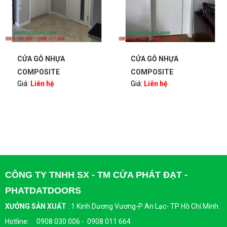
CỬA GỖ NHỰA
CỬA GỖ NHỰA
COMPOSITE
COMPOSITE
Giá:
Liên hệ
Giá:
Liên hệ
PHATDATDOORS
PHATDATDOORS
CÔNG TY TNHH SX - TM CỬA PHÁT ĐẠT -
PHATDATDOORS
XƯỞNG SẢN XUẤT
:
1 Kinh Dương Vương-P An Lạc- TP Hồ Chí Minh.
Hotline: 0908 030 006 - 0908 011 664