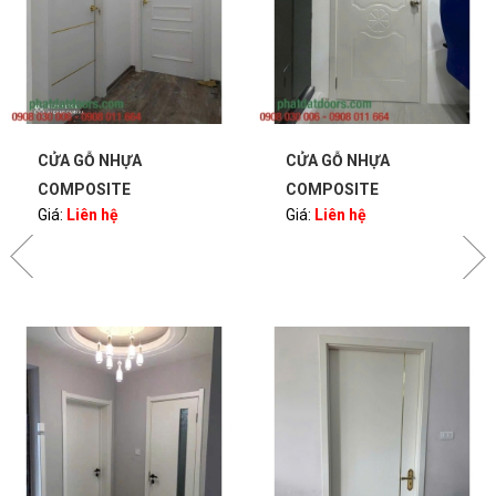
CỬA GỖ NHỰA
CỬA GỖ NHỰA
COMPOSITE
COMPOSITE
Giá:
Liên hệ
Giá:
Liên hệ
PHATDATDOORS
PHATDATDOORS