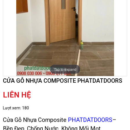
Tap to expand
CỬA GỖ NHỰA COMPOSITE PHATDATDOORS
LIÊN HỆ
Lượt xem:
180
Cửa Gỗ Nhựa Composite
PHATDATDOORS
–
Bền Đẹp, Chống Nước, Không Mối Mọt