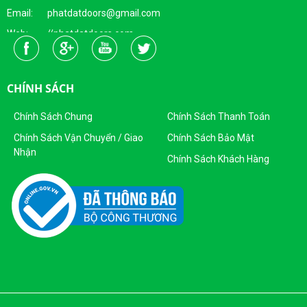
Email: phatdatdoors@gmail.com
Web: //phatdatdoors.com
Fanpage : https://www.facebook.com/cuaphatdat
Người Đại Diện Pháp Luật: Bà Đặng Thị Thu Trang - Giám Đốc
CHÍNH SÁCH
DKKD: 0313215412
Ngày Cấp: 16/04/2015
Chính Sách Chung
Chính Sách Thanh Toán
Nơi Cấp: Sở KHĐT Thành Phố Hồ Chí Minh
Chính Sách Vận Chuyển / Giao
Chính Sách Bảo Mật
Nhận
Sản Phẩm Của Công Ty TNHH SX - TM CỬA PHÁT ĐẠT
Chính Sách Khách Hàng