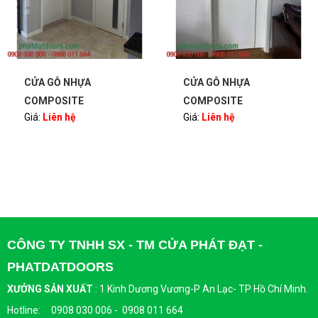
CỬA GỖ NHỰA
CỬA GỖ NHỰA
COMPOSITE
COMPOSITE
Giá:
Liên hệ
Giá:
Liên hệ
PHATDATDOORS
PHATDATDOORS
CÔNG TY TNHH SX - TM CỬA PHÁT ĐẠT -
PHATDATDOORS
XƯỞNG SẢN XUẤT
:
1 Kinh Dương Vương-P An Lạc- TP Hồ Chí Minh.
Hotline: 0908 030 006 - 0908 011 664