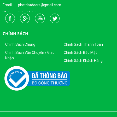
Email: phatdatdoors@gmail.com
Web: //phatdatdoors.com
Fanpage : https://www.facebook.com/cuaphatdat
Người Đại Diện Pháp Luật: Bà Đặng Thị Thu Trang - Giám Đốc
CHÍNH SÁCH
DKKD: 0313215412
Ngày Cấp: 16/04/2015
Chính Sách Chung
Chính Sách Thanh Toán
Nơi Cấp: Sở KHĐT Thành Phố Hồ Chí Minh
Chính Sách Vận Chuyển / Giao
Chính Sách Bảo Mật
Nhận
Sản Phẩm Của Công Ty TNHH SX - TM CỬA PHÁT ĐẠT
Chính Sách Khách Hàng