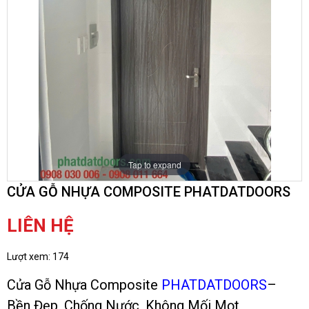
Tap to expand
CỬA GỖ NHỰA COMPOSITE PHATDATDOORS
LIÊN HỆ
Lượt xem:
174
Cửa Gỗ Nhựa Composite
PHATDATDOORS
–
Bền Đẹp, Chống Nước, Không Mối Mọt