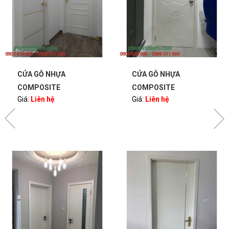
CỬA GỖ NHỰA
CỬA GỖ NHỰA
COMPOSITE
COMPOSITE
Giá:
Liên hệ
Giá:
Liên hệ
PHATDATDOORS
PHATDATDOORS