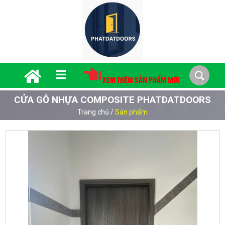
XEM THÊM SẢN PHẨM MỚI
CỬA GỖ NHỰA COMPOSITE PHATDATDOORS
Trang chủ
/
Sản phẩm