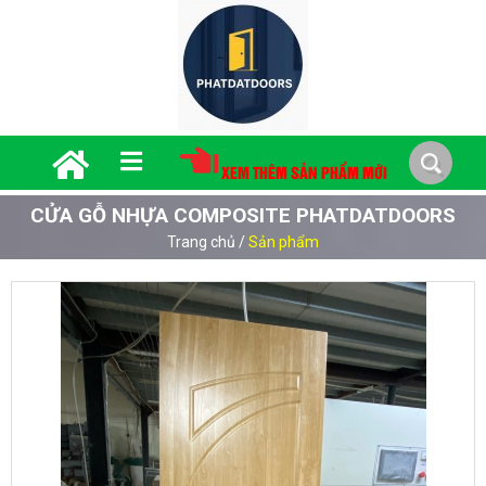
XEM THÊM SẢN PHẨM MỚI
CỬA GỖ NHỰA COMPOSITE PHATDATDOORS
Trang chủ
/
Sản phẩm