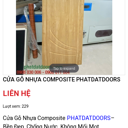
Tap to expand
CỬA GỖ NHỰA COMPOSITE PHATDATDOORS
LIÊN HỆ
Lượt xem:
229
Cửa Gỗ Nhựa Composite
PHATDATDOORS
–
Bền Đẹp, Chống Nước, Không Mối Mọt