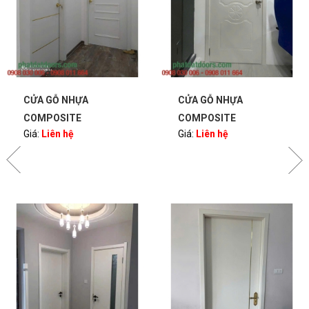
CỬA GỖ NHỰA
CỬA GỖ NHỰA
COMPOSITE
COMPOSITE
Giá:
Liên hệ
Giá:
Liên hệ
PHATDATDOORS
PHATDATDOORS