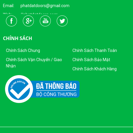
Email: phatdatdoors@gmail.com
Web: //phatdatdoors.com
Fanpage : https://www.facebook.com/cuaphatdat
Người Đại Diện Pháp Luật: Bà Đặng Thị Thu Trang - Giám Đốc
CHÍNH SÁCH
DKKD: 0313215412
Ngày Cấp: 16/04/2015
Chính Sách Chung
Chính Sách Thanh Toán
Nơi Cấp: Sở KHĐT Thành Phố Hồ Chí Minh
Chính Sách Vận Chuyển / Giao
Chính Sách Bảo Mật
Nhận
Sản Phẩm Của Công Ty TNHH SX - TM CỬA PHÁT ĐẠT
Chính Sách Khách Hàng