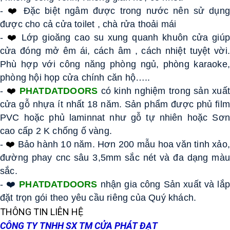
- 
❤️
Đặc biệt ngâm được trong nước nên sử dụng
được cho cả cửa toilet , chà rửa thoải mái 
- 
❤️
Lớp gioăng cao su xung quanh khuôn cửa giúp 
cửa đóng mở êm ái, cách âm , cách nhiệt tuyệt vời. 
Phù hợp với công năng phòng ngủ, phòng karaoke, 
phòng hội họp cửa chính căn hộ….. 
- 
❤️
PHATDATDOORS
 có kinh nghiệm trong sản xuất
cửa gỗ nhựa ít nhất 18 năm. Sản phẩm được phủ film 
PVC hoặc phủ laminnat như gỗ tự nhiên hoặc Sơn 
cao cấp 2 K chống ố vàng. 
- 
❤️
Bảo hành 10 năm. Hơn 200 mẫu hoa văn tinh xảo,
đường phay cnc sâu 3,5mm sắc nét và đa dạng màu 
sắc. 
- ❤️ 
PHATDATDOORS
 nhận gia công Sản xuất và lắp 
đặt trọn gói theo yêu cầu riêng của Quý khách. 
THÔNG TIN LIÊN HỆ
CÔNG TY TNHH SX TM CỬA PHÁT ĐẠT