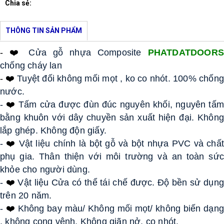
Chia sẻ:
THÔNG TIN SẢN PHẨM
- ❤️
 Cửa gỗ nhựa Composite 
PHATDATDOOR
chống cháy lan 
- ❤️
 Tuyệt đối không mối mọt , ko co nhót. 100% chống 
nước. 
- 
❤️
Tấm cửa được đùn đúc nguyên khối, nguyên tấm 
bằng khuôn với dây chuyền sản xuất hiện đại. Không 
lắp ghép. Không độn giấy. 
- 
❤️
Vật liệu chính là bột gỗ và bột nhựa PVC và chất 
phụ gia. Thân thiện với môi trường và an toàn sức 
khỏe cho người dùng. 
- 
❤️
Vật liệu Cửa có thể tái chế được. Độ bền sử dụng
trên 20 năm. 
- 
❤️
Không bay màu/ Không mối mọt/ không biến dạng
, không cong vênh, Không giãn nở, co nhót. 