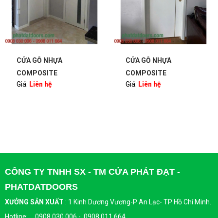
CỬA GỖ NHỰA
CỬA GỖ NHỰA
COMPOSITE
COMPOSITE
Giá:
Liên hệ
Giá:
Liên hệ
PHATDATDOORS
PHATDATDOORS
CÔNG TY TNHH SX - TM CỬA PHÁT ĐẠT -
PHATDATDOORS
XƯỞNG SẢN XUẤT
:
1 Kinh Dương Vương-P An Lạc- TP Hồ Chí Minh.
Hotline: 0908 030 006 - 0908 011 664