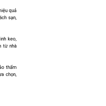
Cửa Sổ Nhôm Hệ Xếp Trượt
hiệu quả
| Mở Rộng Không Gian –
ách sạn,
Thiết Kế Hiện Đại |
PHATDATDOORS
Liên hệ
Cửa Nhôm Hệ Xếp Trượt 4
inh keo,
Cánh Cao Cấp | Mở Rộng
n từ nhà
Không Gian – Vận Hành
Êm | PHATDATDOORS
Liên hệ
CỬA NHỰA LÕI THÉP VÂN
bảo thẩm
GỖ MỞ QUAY 4 CÁNH
ựa chọn,
Liên hệ
Cửa Nhôm Hệ Lùa 80 Ray
Âm 3 Cánh – 4 Cánh | Thiết
Kế Hiện Đại, Vận Hành Êm |
PHATDATDOORS