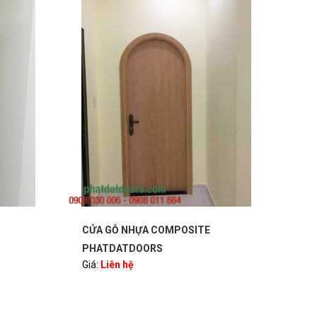
CỬA GỖ NHỰA COMPOSITE
CỬA
PHATDATDOORS
PH
Giá:
Liên hệ
Giá: