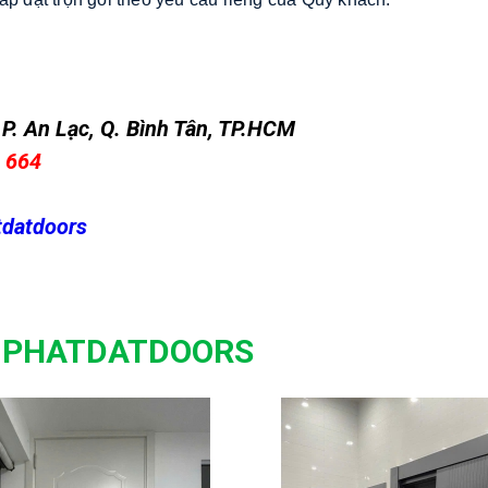
P. An Lạc, Q. Bình Tân, TP.HCM
1 664
tdatdoors
E PHATDATDOORS