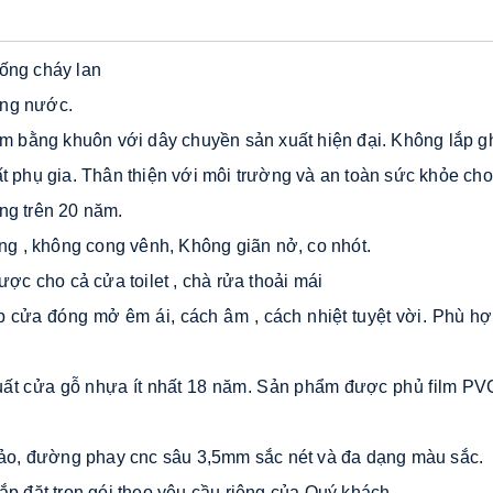
ống cháy lan 
ống nước. 
 bằng khuôn với dây chuyền sản xuất hiện đại. Không lắp gh
ất phụ gia. Thân thiện với môi trường và an toàn sức khỏe ch
ng trên 20 năm. 
g , không cong vênh, Không giãn nở, co nhót. 
c cho cả cửa toilet , chà rửa thoải mái 
 cửa đóng mở êm ái, cách âm , cách nhiệt tuyệt vời. Phù hợ
xuất cửa gỗ nhựa ít nhất 18 năm. Sản phẩm được phủ film PV
ảo, đường phay cnc sâu 3,5mm sắc nét và đa dạng màu sắc. 
ắp đặt trọn gói theo yêu cầu riêng của Quý khách. 