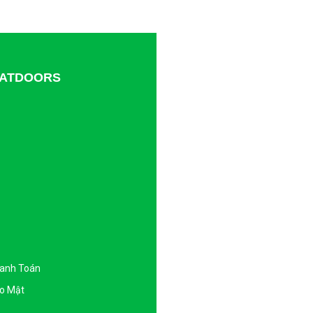
TDATDOORS
hanh Toán
o Mật