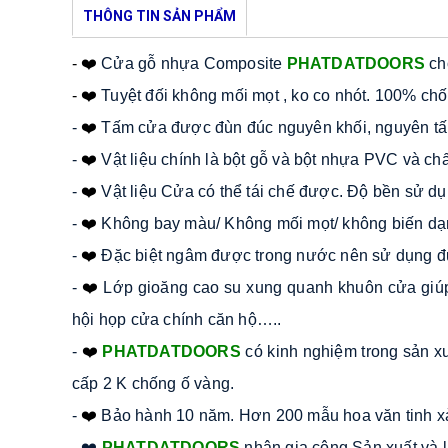
THÔNG TIN SẢN PHẨM
- ❤️
 Cửa gỗ nhựa Composite 
PHATDATDOORS
 ch
- ❤️
 Tuyệt đối không mối mọt , ko co nhót. 100% ch
- 
❤️
Tấm cửa được đùn đúc nguyên khối, nguyên tấm
- 
❤️
Vật liệu chính là bột gỗ và bột nhựa PVC và ch
- 
❤️
Vật liệu Cửa có thể tái chế được. Độ bền sử dụ
- 
❤️
Không bay màu/ Không mối mọt/ không biến dạn
- 
❤️
Đặc biệt ngâm được trong nước nên sử dụng đượ
- 
❤️
Lớp gioăng cao su xung quanh khuôn cửa giúp
hội họp cửa chính căn hộ….. 
- 
❤️
PHATDATDOORS
 có kinh nghiệm trong sản 
cấp 2 K chống ố vàng. 
- 
❤️
Bảo hành 10 năm. Hơn 200 mẫu hoa văn tinh x
- ❤️ 
PHATDATDOORS
 nhận gia công Sản xuất và l