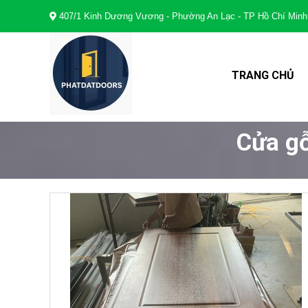
407/1 Kinh Dương Vương - Phường An Lạc - TP Hồ Chí Minh
TRANG CHỦ
Cửa g