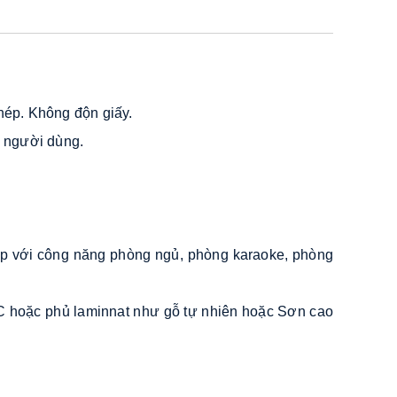
Liên hệ
CỬA NHÔM KÍNH MẶT
DỰNG XINGFA
Liên hệ
CỬA GIẤU KHUÔN
ép. Không độn giấy. 
Liên hệ
o người dùng. 
CỬA GIẤU KHUÔN
Liên hệ
CỬA GIẤU KHUÔN
Liên hệ
p với công năng phòng ngủ, phòng karaoke, phòng 
CỬA GIẤU KHUÔN
Liên hệ
CỬA GIẤU KHUÔN
C hoặc phủ laminnat như gỗ tự nhiên hoặc Sơn cao 
Liên hệ
CỬA GIẤU KHUÔN
Liên hệ