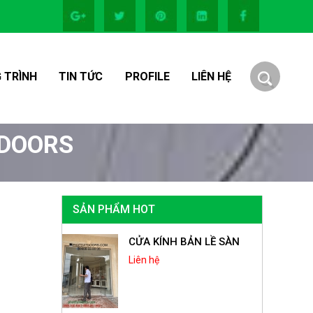
 TRÌNH
TIN TỨC
PROFILE
LIÊN HỆ
TDOORS
SẢN PHẨM HOT
CỬA KÍNH BẢN LỀ SÀN
Liên hệ