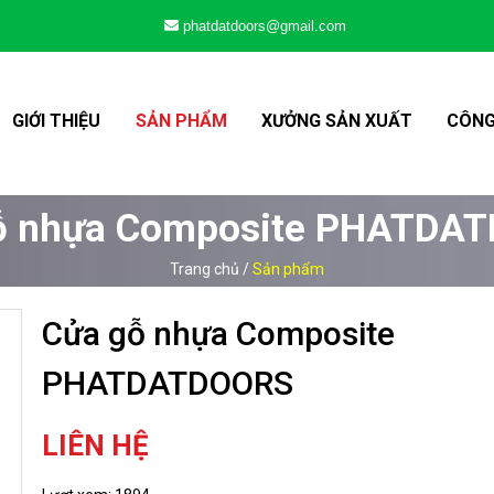
phatdatdoors@gmail.com
GIỚI THIỆU
SẢN PHẨM
XƯỞNG SẢN XUẤT
CÔNG
ỗ nhựa Composite PHATDA
Trang chủ
/
Sản phẩm
Cửa gỗ nhựa Composite
PHATDATDOORS
LIÊN HỆ