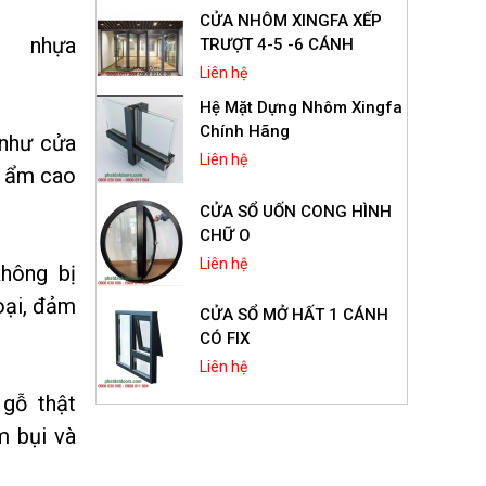
CỬA NHÔM XINGFA XẾP
 nhựa
TRƯỢT 4-5 -6 CÁNH
Liên hệ
Hệ Mặt Dựng Nhôm Xingfa
Chính Hãng
như cửa
Liên hệ
ộ ẩm cao
CỬA SỔ UỐN CONG HÌNH
CHỮ O
Liên hệ
hông bị
hoại, đảm
CỬA SỔ MỞ HẤT 1 CÁNH
CÓ FIX
Liên hệ
gỗ thật
Cửa Sổ Mở Hất 1 Cánh
m bụi và
Nhôm Xingfa Hệ 55
Liên hệ