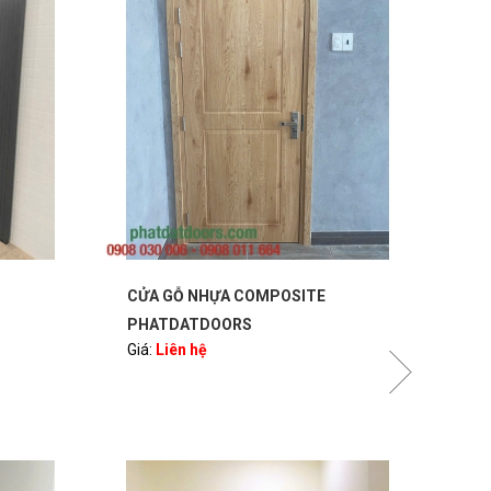
CỬA GỖ NHỰA COMPOSITE
CỬA
PHATDATDOORS
PH
Giá:
Liên hệ
Giá: