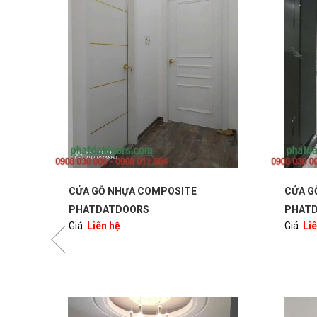
CỬA GỖ NHỰA COMPOSITE
CỬA G
PHATDATDOORS
PHAT
Giá:
Liên hệ
Giá:
Li