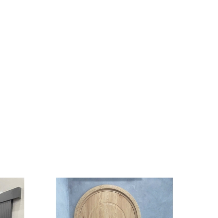
CỬA GIẤU KHUÔN
Liên hệ
CỬA GIẤU KHUÔN
Liên hệ
Cửa Xoay Pivot Kính Khung
Nhôm PHATDATDOORS
Liên hệ