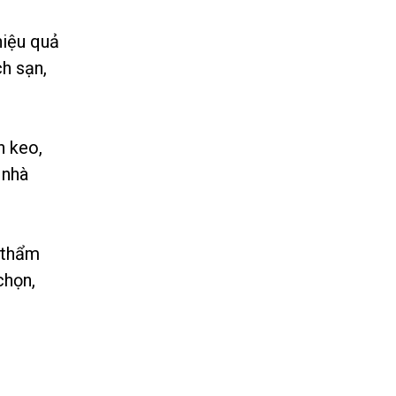
Cửa Sổ Nhôm Hệ Xếp Trượt
hiệu quả
| Mở Rộng Không Gian –
h sạn,
Thiết Kế Hiện Đại |
PHATDATDOORS
Liên hệ
Cửa Nhôm Hệ Xếp Trượt 4
h keo,
Cánh Cao Cấp | Mở Rộng
 nhà
Không Gian – Vận Hành
Êm | PHATDATDOORS
Liên hệ
CỬA NHỰA LÕI THÉP VÂN
 thẩm
GỖ MỞ QUAY 4 CÁNH
chọn,
Liên hệ
Cửa Nhôm Hệ Lùa 80 Ray
Âm 3 Cánh – 4 Cánh | Thiết
Kế Hiện Đại, Vận Hành Êm |
PHATDATDOORS