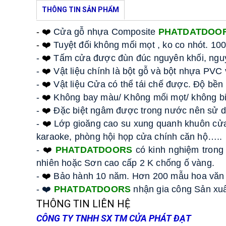
THÔNG TIN SẢN PHẨM
- ❤️
 Cửa gỗ nhựa Composite 
PHATDATDOO
- ❤️
 Tuyệt đối không mối mọt , ko co nhót. 1
- 
❤️
Tấm cửa được đùn đúc nguyên khối, nguyê
- 
❤️
Vật liệu chính là bột gỗ và bột nhựa PVC
- 
❤️
Vật liệu Cửa có thể tái chế được. Độ bền
- 
❤️
Không bay màu/ Không mối mọt/ không biế
- 
❤️
Đặc biệt ngâm được trong nước nên sử dụ
- 
❤️
Lớp gioăng cao su xung quanh khuôn cửa 
karaoke, phòng hội họp cửa chính căn hộ….. 
- 
❤️
PHATDATDOORS
 có kinh nghiệm tron
nhiên hoặc Sơn cao cấp 2 K chống ố vàng. 
- 
❤️
Bảo hành 10 năm. Hơn 200 mẫu hoa văn t
- ❤️ 
PHATDATDOORS
 nhận gia công Sản xuấ
THÔNG TIN LIÊN HỆ
CÔNG TY TNHH SX TM CỬA PHÁT ĐẠT