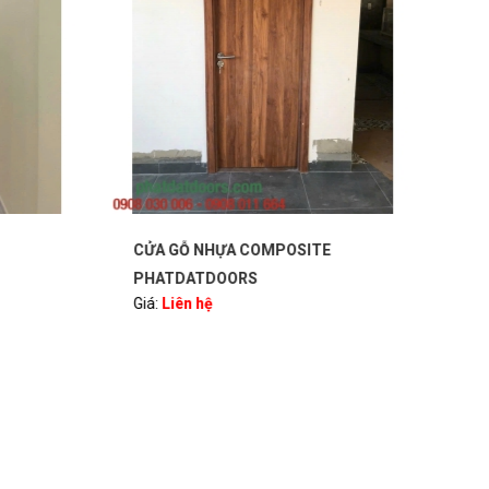
CỬA GỖ NHỰA COMPOSITE
CỬA
PHATDATDOORS
PH
Giá:
Liên hệ
Giá: