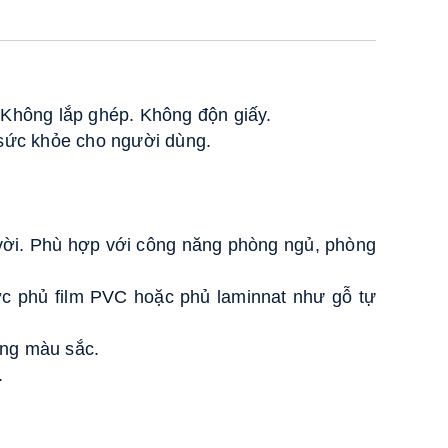
Liên hệ
CỬA NHÔM KÍNH MẶT
DỰNG XINGFA
Liên hệ
Không lắp ghép. Không độn giấy. 
CỬA GIẤU KHUÔN
 sức khỏe cho người dùng. 
Liên hệ
CỬA GIẤU KHUÔN
Liên hệ
CỬA GIẤU KHUÔN
vời. Phù hợp với công năng phòng ngủ, phòng 
Liên hệ
CỬA GIẤU KHUÔN
c phủ film PVC hoặc phủ laminnat như gỗ tự 
Liên hệ
ng màu sắc. 
CỬA GIẤU KHUÔN
. 
Liên hệ
CỬA GIẤU KHUÔN
Liên hệ