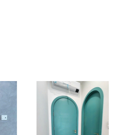
CỬA GIẤU KHUÔN
Liên hệ
CỬA GIẤU KHUÔN
Liên hệ
Cửa Xoay Pivot Kính Khung
Nhôm PHATDATDOORS
Liên hệ