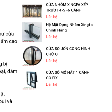
CỬA NHÔM XINGFA XẾP
TRƯỢT 4-5 -6 CÁNH
Liên hệ
Hệ Mặt Dựng Nhôm Xingfa
Chính Hãng
hư cửa
Liên hệ
ộ ẩm cao
CỬA SỔ UỐN CONG HÌNH
CHỮ O
Liên hệ
g bị
oại, đảm
CỬA SỔ MỞ HẤT 1 CÁNH
CÓ FIX
Liên hệ
hật
Cửa Sổ Mở Hất 1 Cánh
bụi và
Nhôm Xingfa Hệ 55
Liên hệ