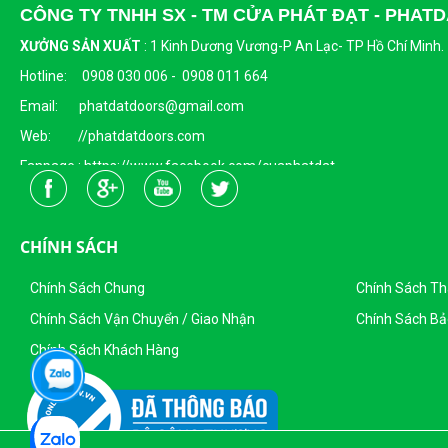
CÔNG TY TNHH SX - TM CỬA PHÁT ĐẠT - PHA
XƯỞNG SẢN XUẤT
:
1 Kinh Dương Vương-P An Lạc- TP Hồ Chí Minh.
Hotline: 0908 030 006 - 0908 011 664
Email: phatdatdoors@gmail.com
Web: //phatdatdoors.com
Fanpage : https://www.facebook.com/cuaphatdat
Người Đại Diện Pháp Luật: Bà Đặng Thị Thu Trang - Giám Đốc
DKKD: 0313215412
CHÍNH SÁCH
Ngày Cấp: 16/04/2015
Nơi Cấp: Sở KHĐT Thành Phố Hồ Chí Minh
Chính Sách Chung
Chính Sách T
Sản Phẩm Của Công Ty TNHH SX - TM CỬA PHÁT ĐẠT
Chính Sách Vận Chuyển / Giao Nhận
Chính Sách Bả
Chính Sách Khách Hàng