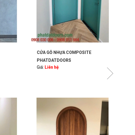
CỬA GỖ NHỰA COMPOSITE
CỬA
PHATDATDOORS
PH
Giá:
Liên hệ
Giá: