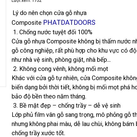
Lượt xem:
1752
Lý do nên chọn cửa gỗ nhựa
PHATDATDOORS
Composite
1. Chống nước tuyệt đối 100%
Cửa gỗ nhựa Composite không bị thấm nước n
gỗ công nghiệp, rất phù hợp cho khu vực có đ
như nhà vệ sinh, phòng giặt, nhà bếp…
2. Không cong vênh, không mối mọt
Khác với cửa gỗ tự nhiên, cửa Composite khôn
biến dạng bởi thời tiết, không bị mối mọt phá h
bảo độ bền theo năm tháng.
3. Bề mặt đẹp – chống trầy – dễ vệ sinh
Lớp phủ film vân gỗ sang trọng, mô phỏng gỗ t
nhưng không phai màu, dễ lau chùi, không bám 
chống trầy xước tốt.