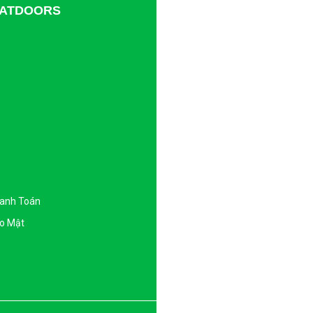
TDATDOORS
hanh Toán
o Mật