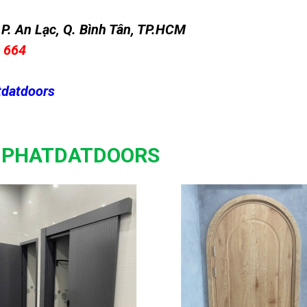
P. An Lạc, Q. Bình Tân, TP.HCM
1 664
tdatdoors
E PHATDATDOORS