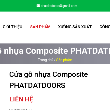
phatdatdoors@gmail.com
GIỚI THIỆU
SẢN PHẨM
XƯỞNG SẢN XUẤT
CÔNG
ỗ nhựa Composite PHATDA
Trang chủ
/
Sản phẩm
Cửa gỗ nhựa Composite
PHATDATDOORS
LIÊN HỆ