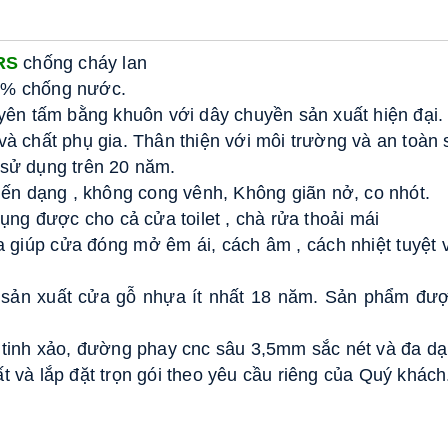
RS
 chống cháy lan 
00% chống nước. 
n tấm bằng khuôn với dây chuyền sản xuất hiện đại. 
 và chất phụ gia. Thân thiện với môi trường và an toàn
 sử dụng trên 20 năm. 
n dạng , không cong vênh, Không giãn nở, co nhót. 
ng được cho cả cửa toilet , chà rửa thoải mái 
giúp cửa đóng mở êm ái, cách âm , cách nhiệt tuyệt 
g sản xuất cửa gỗ nhựa ít nhất 18 năm. Sản phẩm đượ
inh xảo, đường phay cnc sâu 3,5mm sắc nét và đa dạ
t và lắp đặt trọn gói theo yêu cầu riêng của Quý khách