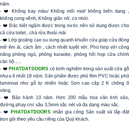
năm. 
- 
❤️
Không bay màu/ Không mối mọt/ không biến dạng ,
không cong vênh, Không giãn nở, co nhót. 
- 
❤️
Đặc biệt ngâm được trong nước nên sử dụng được cho 
cả cửa toilet , chà rửa thoải mái 
- 
❤️
Lớp gioăng cao su xung quanh khuôn cửa giúp cửa đóng 
mở êm ái, cách âm , cách nhiệt tuyệt vời. Phù hợp với công 
năng phòng ngủ, phòng karaoke, phòng hội họp cửa chính 
căn hộ….. 
- 
❤️
PHATDATDOORS
 có kinh nghiệm trong sản xuất cửa gỗ
nhựa ít nhất 18 năm. Sản phẩm được phủ film PVC hoặc phủ 
laminnat như gỗ tự nhiên hoặc Sơn cao cấp 2 K chống ố 
vàng. 
- 
❤️
Bảo hành 10 năm. Hơn 200 mẫu hoa văn tinh xảo,
đường phay cnc sâu 3,5mm sắc nét và đa dạng màu sắc. 
- ❤️ 
PHATDATDOORS
 nhận gia công Sản xuất và lắp đặt 
trọn gói theo yêu cầu riêng của Quý khách. 