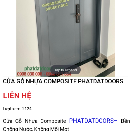
Tap to expand
CỬA GỖ NHỰA COMPOSITE PHATDATDOORS
LIÊN HỆ
Lượt xem:
2124
PHATDATDOORS
–
Cửa Gỗ Nhựa Composite
Bền 
Chống Nước, Không Mối Mọt