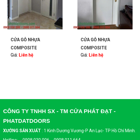
CỬA GỖ NHỰA
CỬA GỖ NHỰA
COMPOSITE
COMPOSITE
Giá:
Liên hệ
Giá:
Liên hệ
PHATDATDOORS
PHATDATDOORS
CÔNG TY TNHH SX - TM CỬA PHÁT ĐẠT -
PHATDATDOORS
XƯỞNG SẢN XUẤT
:
1 Kinh Dương Vương-P An Lạc- TP Hồ Chí Minh.
Hotline: 0908 030 006 - 0908 011 664