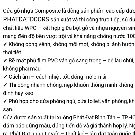
Cửa gỗ nhựa Composite là dòng sản phẩm cao cấp đư
PHATDATDOORS
sản xuất và thi công trực tiếp, sử d
chất liệu WPC – kết hợp giữa bột gỗ và nhựa nguyên sin
mang đến độ bền vượt trội và khả năng chống nước 10
✔ Không cong vênh, không mối mọt, không bị ảnh hưởn
thời tiết
✔ Bề mặt phủ film PVC vân gỗ sang trọng – dễ lau chùi,
không phai màu
✔ Cách âm – cách nhiệt tốt, đóng mở êm ái
✔ Thi công nhanh chóng, nẹp khuôn thông minh không
đinh hay keo
✔ Phù hợp cho cửa phòng ngủ, cửa toilet, văn phòng, k
sạn…
Cửa được sản xuất tại xưởng Phát Đạt Bình Tân – TP.H
đảm bảo đúng mẫu, đúng tiến độ và giá thành hợp lý. N
ra, Phát Đạt nhận tư vấn – thiết kế – lắp đặt toàn quốc 