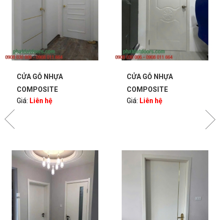
CỬA GỖ NHỰA
CỬA GỖ NHỰA
COMPOSITE
COMPOSITE
Giá:
Liên hệ
Giá:
Liên hệ
PHATDATDOORS
PHATDATDOORS