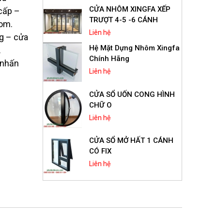
CỬA NHÔM XINGFA XẾP
cấp –
TRƯỢT 4-5 -6 CÁNH
oom.
Liên hệ
ng – cửa
Hệ Mặt Dựng Nhôm Xingfa
.
Chính Hãng
 nhấn
Liên hệ
CỬA SỔ UỐN CONG HÌNH
CHỮ O
Liên hệ
CỬA SỔ MỞ HẤT 1 CÁNH
CÓ FIX
Liên hệ
Cửa Sổ Mở Hất 1 Cánh
Nhôm Xingfa Hệ 55
Liên hệ