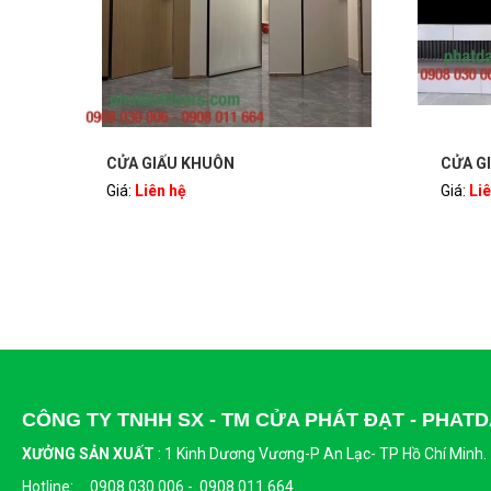
CỬA GIẤU KHUÔN
CỬA G
Giá:
Liên hệ
Giá:
Li
CÔNG TY TNHH SX - TM CỬA PHÁT ĐẠT - PHA
XƯỞNG SẢN XUẤT
:
1 Kinh Dương Vương-P An Lạc- TP Hồ Chí Minh.
Hotline: 0908 030 006 - 0908 011 664