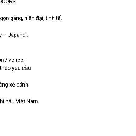
TDOORS
n gàng, hiện đại, tinh tế.
 – Japandi.
n / veneer
theo yêu cầu
ông xệ cánh.
hí hậu Việt Nam.