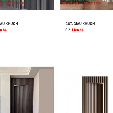
IẤU KHUÔN
CỬA GIẤU KHUÔN
ên hệ
Giá:
Liên hệ