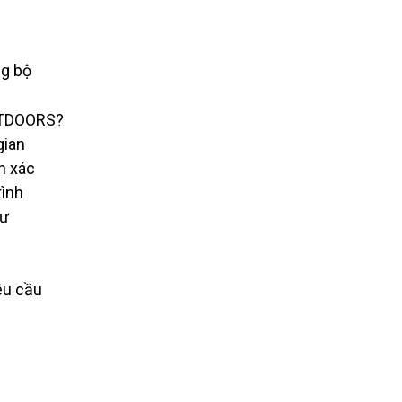
ng bộ
TDOORS?
gian
h xác
rình
tư
êu cầu