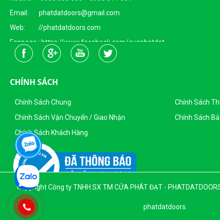
Email: phatdatdoors@gmail.com
Web: //phatdatdoors.com
Fanpage : https://www.facebook.com/cuaphatdat
Người Đại Diện Pháp Luật: Bà Đặng Thị Thu Trang - Giám Đốc
DKKD: 0313215412
CHÍNH SÁCH
Ngày Cấp: 16/04/2015
Nơi Cấp: Sở KHĐT Thành Phố Hồ Chí Minh
Chính Sách Chung
Chính Sách T
Sản Phẩm Của Công Ty TNHH SX - TM CỬA PHÁT ĐẠT
Chính Sách Vận Chuyển / Giao Nhận
Chính Sách Bả
Chính Sách Khách Hàng
Copyright Công ty TNHH SX TM CỬA PHÁT ĐẠT - PHATDATDOORS. Al
phatdatdoors.