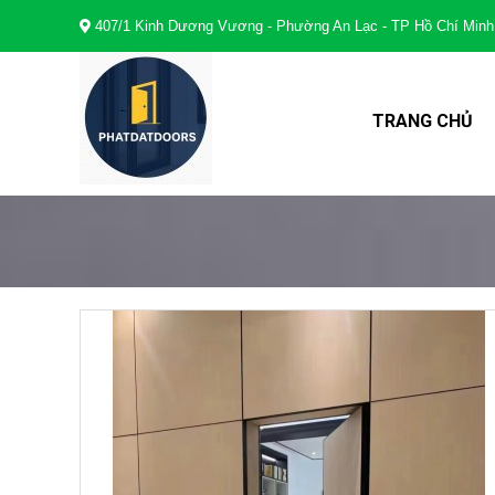
407/1 Kinh Dương Vương - Phường An Lạc - TP Hồ Chí Minh
TRANG CHỦ