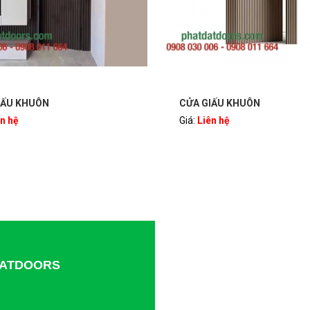
IẤU KHUÔN
CỬA GIẤU KHUÔN
ên hệ
Giá:
Liên hệ
TDATDOORS