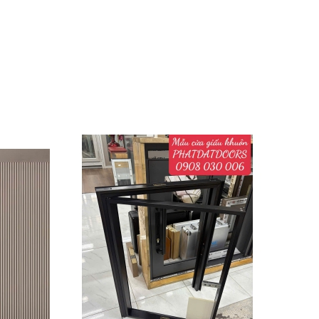
CỬA GIẤU KHUÔN
Liên hệ
CỬA GIẤU KHUÔN
Liên hệ
Cửa Xoay Pivot Kính Khung
Nhôm PHATDATDOORS
Liên hệ