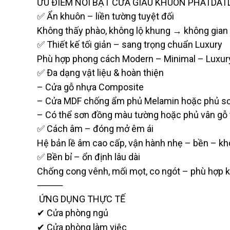
ƯU ĐIỂM NỔI BẬT CỬA GIẤU KHUÔN PHATDA
Ẩn khuôn – liền tường tuyệt đối
✅
Không thấy phào, không lộ khung → không gian gọ
Thiết kế tối giản – sang trọng chuẩn Luxury
✅
Phù hợp phong cách Modern – Minimal – Luxury
Đa dạng vật liệu & hoàn thiện
✅
– Cửa gỗ nhựa Composite
– Cửa MDF chống ẩm phủ Melamin hoặc phủ sơ
– Có thể sơn đồng màu tường hoặc phủ vân gỗ 
Cách âm – đóng mở êm ái
✅
Hệ bản lề âm cao cấp, vận hành nhẹ – bền – kh
Bền bỉ – ổn định lâu dài
✅
Chống cong vênh, mối mọt, co ngót – phù hợp k
⸻
ỨNG DỤNG THỰC TẾ
Cửa phòng ngủ
✔
Cửa phòng làm việc
✔