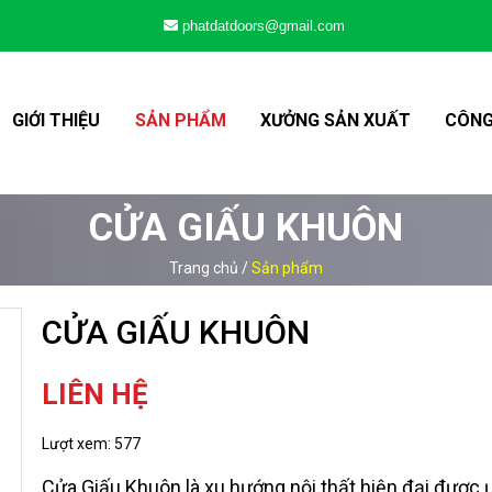
phatdatdoors@gmail.com
GIỚI THIỆU
SẢN PHẨM
XƯỞNG SẢN XUẤT
CÔNG
CỬA GIẤU KHUÔN
Trang chủ
/
Sản phẩm
CỬA GIẤU KHUÔN
LIÊN HỆ
Lượt xem:
577
Cửa Giấu Khuôn là xu hướng nội thất hiện đại được 