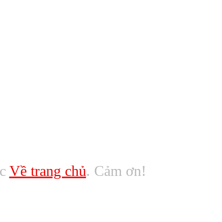
ác
Về trang chủ
. Cảm ơn!